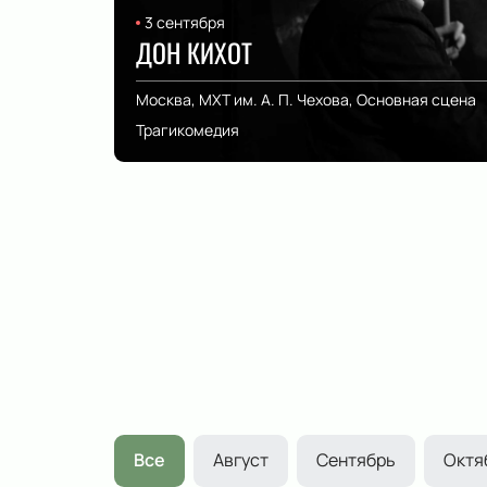
3 сентября
ДОН КИХОТ
Москва, МХТ им. А. П. Чехова, Основная сцена
Трагикомедия
Все
Август
Сентябрь
Октя