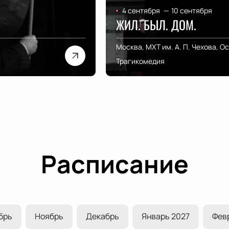
4 сентября
—
10 сентября
ЖИЛ. БЫЛ. ДОМ.
Москва, МХТ им. А. П. Чехова, О
Трагикомедия
Расписание
брь
Ноябрь
Декабрь
Январь 2027
Фев