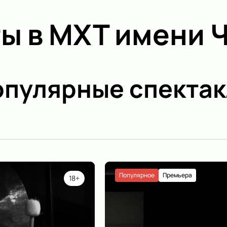
ы в МХТ имени 
пулярные спектак
Популярное
Премьера
18+