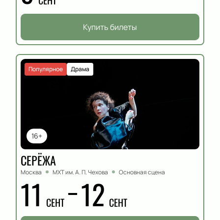
СЕНТ
Купить билеты
Популярное
Драма
16+
СЕРЁЖА
Москва
МХТ им. А. П. Чехова
Основная сцена
11
12
СЕНТ
СЕНТ