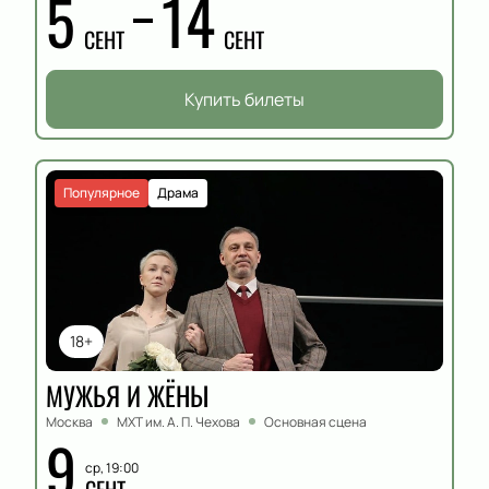
5
14
СЕНТ
СЕНТ
Купить билеты
Популярное
Драма
18+
МУЖЬЯ И ЖЁНЫ
Москва
МХТ им. А. П. Чехова
Основная сцена
9
ср, 19:00