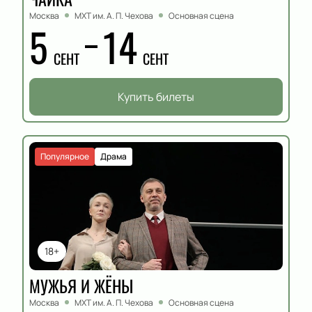
Москва
МХТ им. А. П. Чехова
Основная сцена
5
14
СЕНТ
СЕНТ
Купить билеты
Популярное
Драма
18+
МУЖЬЯ И ЖЁНЫ
Москва
МХТ им. А. П. Чехова
Основная сцена