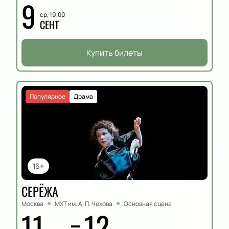
9
ср, 19:00
СЕНТ
Купить билеты
Популярное
Драма
16+
СЕРЁЖА
Москва
МХТ им. А. П. Чехова
Основная сцена
11
12