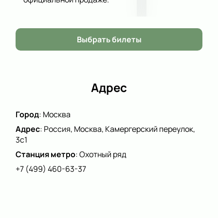
Стоимость указана онлайн.
Обратите внимание, возможна смена актёрского
Выбрать билеты
состава.
Режиссёр:
Юрий Кравец
Актёрский состав:
Олег Гаас, Мария Карпова,
Ульяна Кравец
Адрес
Город
:
Москва
Адрес
:
Россия, Москва, Камергерский переулок,
3с1
Станция метро
:
Охотный ряд
+7 (499) 460-63-37