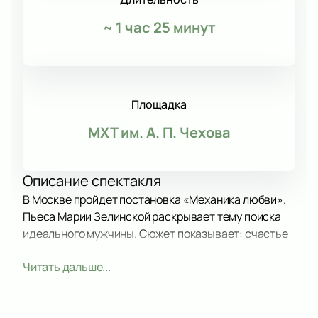
~
1 час 25 минут
Площадка
МХТ им. А. П. Чехова
Описание спектакля
В Москве пройдет постановка «Механика любви».
Пьеса Марии Зелинской раскрывает тему поиска
идеального мужчины. Сюжет показывает: счастье
приходит от того, кто не совпадает с ожиданиями.
Читать дальше...
Сюжетная линия
Действие «Хуманитас Инжиниринг» переносит в