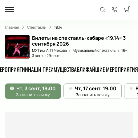
Главная
Спектакли
19.14
Билеты на спектакль-кабаре «19.14» 3
сентября 2026
МХТ им. А. П. Чехова
Музыкальный спектакль
16+
3 сент.
-
29 сент.
МЕРОПРИЯТИИ
НАШИ ПРЕИМУЩЕСТВА
БЛИЖАЙШИЕ МЕРОПРИЯТИЯ