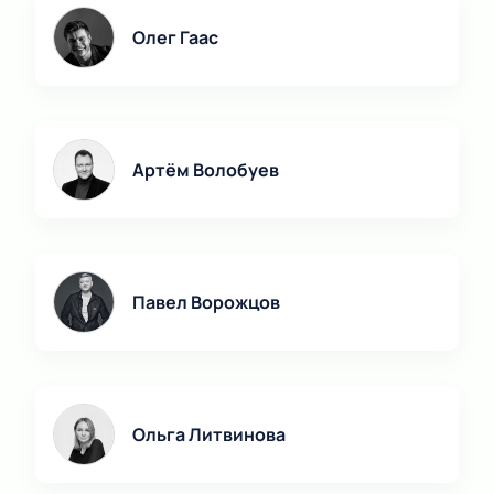
Обратите внимание, возможна смена актёрского
состава.
Олег Гаас
Актёрский состав:
Артём Волобуев, Павел
Ворожцов, Олег Гаас, Юрий Кравец, Ольга
Литвинова, Ростислав Лаврентьев, Павел
Филиппов, Илья Козырев, Артём Быстров, Мария
Карпова, Софья Евстигнеева, Евгений Перевалов,
Артём Волобуев
Денис Парамонов, Игорь Хрипунов, Александр
Семчев, Артём Соколов
Павел Ворожцов
Ольга Литвинова