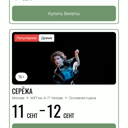
Купить билеты
Популярное
Драма
16+
СЕРЁЖА
Москва
МХТ им. А. П. Чехова
Основная сцена
11
12
СЕНТ
СЕНТ