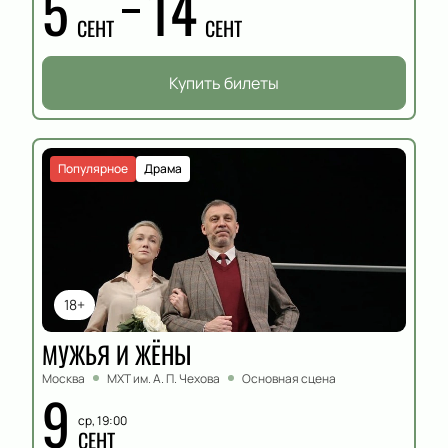
5
14
СЕНТ
СЕНТ
Купить билеты
Популярное
Драма
18+
МУЖЬЯ И ЖЁНЫ
Москва
МХТ им. А. П. Чехова
Основная сцена
9
ср, 19:00
СЕНТ