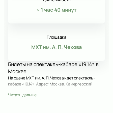
~
1 час 40 минут
Площадка
МХТ им. А. П. Чехова
Билеты на спектакль-кабаре «19.14» в
Москве
На сцене МХТ им. А. П. Чехова идет спектакль-
кабаре «19.14». Адрес: Москва, Камергерский
переулок, дом 3. Здесь показывают современное
Читать дальше...
искусство в необычной форме и предлагают новый
взгляд на исторические события XX века. Купить
билеты на спектакль-кабаре «19.14» можно онлайн