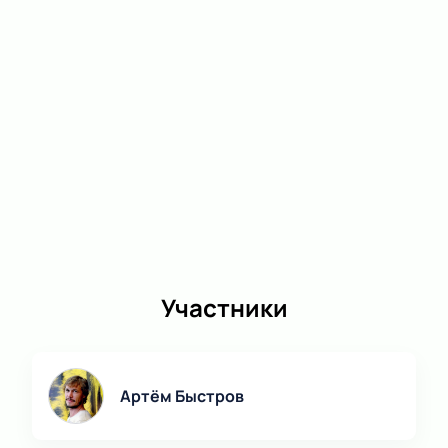
зала. При вопросах наши специалисты помогут
выбрать подходящие места.
Корпоративным клиентам
Для организаций действуют специальные условия
заказа билетов на спектакль «Далёкая Радуга».
Доступна покупка групповых билетов, подбор мест
по схеме зала с учетом пожеланий и
сопровождение менеджера при оформлении
заявки.
Обратите внимание, возможна смена актёрского
Участники
состава.
Режиссёр:
Андрей Гончаров
Актёрский состав:
Артём Быстров, Павел
Ворожцов, Мария Карпова, Алексей Краснёнков,
Артём Быстров
Ольга Литвинова, Антон Лобан, Данил Стеклов,
Ксения Теплова, Павел Филиппов