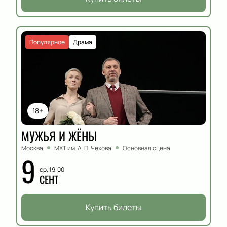
Популярное
Драма
18+
МУЖЬЯ И ЖЁНЫ
Москва
МХТ им. А. П. Чехова
Основная сцена
9
ср, 19:00
СЕНТ
Купить билеты