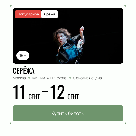
Популярное
Драма
16+
СЕРЁЖА
Москва
МХТ им. А. П. Чехова
Основная сцена
11
12
СЕНТ
СЕНТ
Купить билеты