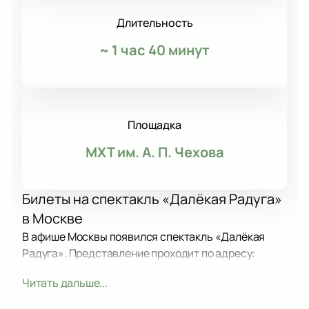
Длительность
~
1 час 40 минут
Площадка
МХТ им. А. П. Чехова
Билеты на спектакль «Далёкая Радуга»
в Москве
В афише Москвы появился спектакль «Далёкая
Радуга». Представление проходит по адресу:
Камергерский переулок, дом 3. Спектакль входит в
Читать дальше...
репертуар сезона и идет на одной из известных
театральных площадок города.