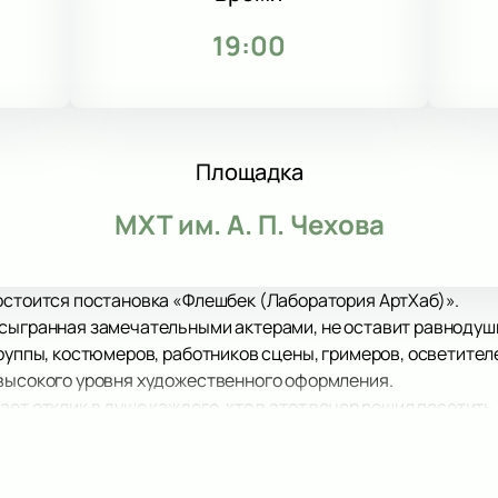
3
19:00
Площадка
МХТ им. А. П. Чехова
остоится постановка «Флешбек (Лаборатория АртХаб)».
 сыгранная замечательными актерами, не оставит равнодуш
труппы, костюмеров, работников сцены, гримеров, осветите
 высокого уровня художественного оформления.
ает отклик в душе каждого, кто в этот вечер решил посетит
ния. После просмотра остается приятное послевкусие, зар
 этот вечер в компании героев постановки «Флешбек (Лабо