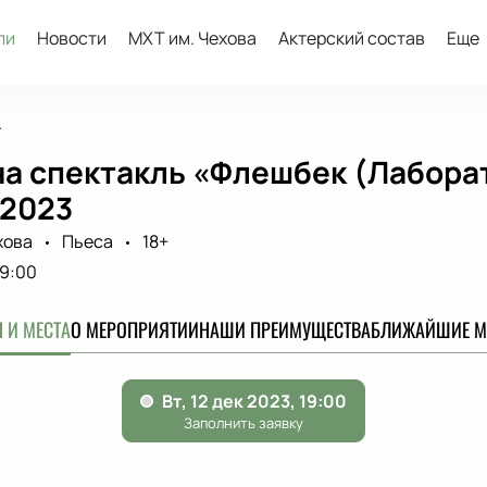
ли
Новости
МХТ им. Чехова
Актерский состав
Еще
.
а спектакль «Флешбек (Лаборат
 2023
хова
Пьеса
18+
19:00
 И МЕСТА
О МЕРОПРИЯТИИ
НАШИ ПРЕИМУЩЕСТВА
БЛИЖАЙШИЕ М