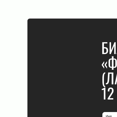
БИ
«Ф
(Л
12
Имя