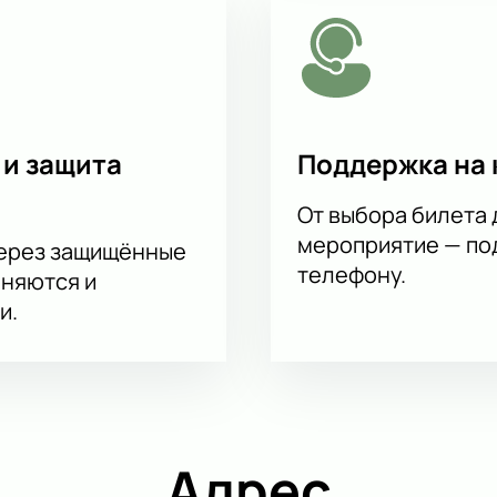
 и защита
Поддержка на 
От выбора билета 
мероприятие — под
через защищённые
телефону.
аняются и
и.
Адрес