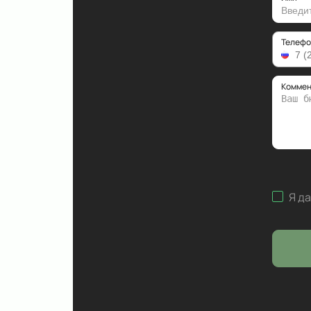
Телефо
Коммен
Я д