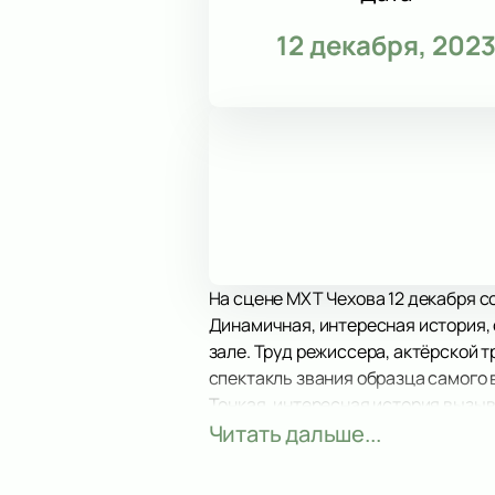
12 декабря, 202
На сцене МХТ Чехова 12 декабря с
Динамичная, интересная история,
зале. Труд режиссера, актёрской 
спектакль звания образца самого
Тонкая, интересная история вызыв
от повседневных забот и пережива
Читать дальше...
эмоций.
Не упустите возможность провести