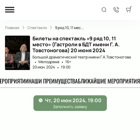
Главная
Спектакли
9 ряд 10, 11 мес...
Билеты на спектакль «9 ряд 10, 11
место» (Гастроли в БДТ имени Г. А.
Товстоногова) 20 июня 2024
Большой драматический театр имени Г.А.Товстоногова
Мелодрама
16+
20 июн. 2024
19:00
МЕРОПРИЯТИИ
НАШИ ПРЕИМУЩЕСТВА
БЛИЖАЙШИЕ МЕРОПРИЯТИЯ