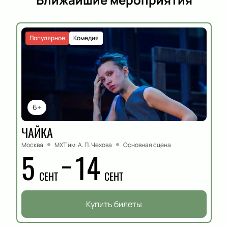
Популярное
Комедия
6+
ЧАЙКА
Москва
МХТ им. А. П. Чехова
Основная сцена
5
14
СЕНТ
СЕНТ
Купить билеты