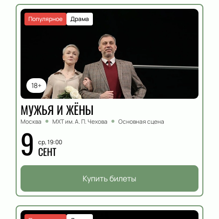
Популярное
Драма
18+
МУЖЬЯ И ЖЁНЫ
Москва
МХТ им. А. П. Чехова
Основная сцена
9
ср, 19:00
СЕНТ
Купить билеты