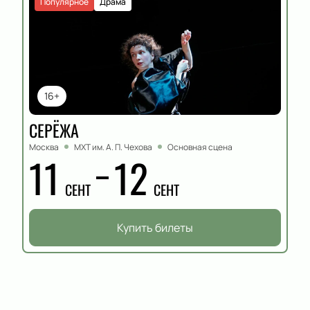
Популярное
Драма
16+
СЕРЁЖА
Москва
МХТ им. А. П. Чехова
Основная сцена
11
12
СЕНТ
СЕНТ
Купить билеты