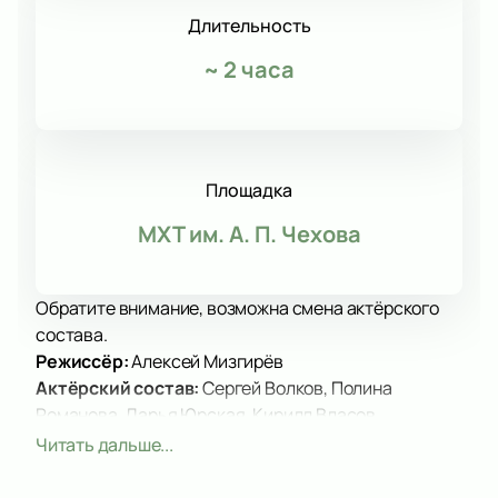
Длительность
~
2 часа
Площадка
МХТ им. А. П. Чехова
Обратите внимание, возможна смена актёрского
состава.
Режиссёр:
Алексей Мизгирёв
Актёрский состав:
Сергей Волков, Полина
Романова, Дарья Юрская, Кирилл Власов,
Ростислав Лаврентьев.
Читать дальше...
Спектакль «Дамасобачка» в МХТ им. А. П. Чехова —
это уникальная постановка, которая привлекает