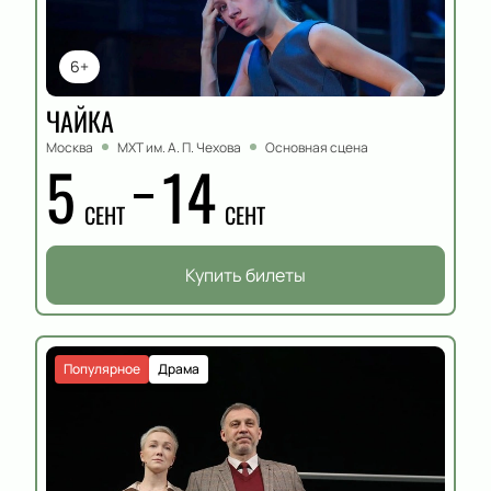
6+
ЧАЙКА
Москва
МХТ им. А. П. Чехова
Основная сцена
5
14
СЕНТ
СЕНТ
Купить билеты
Популярное
Драма