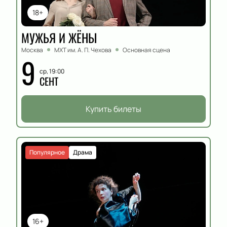
18+
МУЖЬЯ И ЖЁНЫ
Москва
МХТ им. А. П. Чехова
Основная сцена
9
ср, 19:00
СЕНТ
Купить билеты
Популярное
Драма
16+