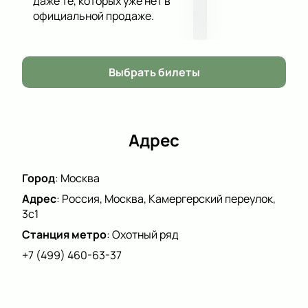
даже те, которых уже нет в
красота может быть найдена даже в самых трудных
официальной продаже.
ситуациях.
Купить билеты на спектакль «Дамасобачка»
можно удобно и безопасно через наш сайт. Не
упустите возможность насладиться этой
Выбрать билеты
уникальной постановкой и окунуться в мир Чехова.
Адрес
Город
:
Москва
Адрес
:
Россия, Москва, Камергерский переулок,
3с1
Станция метро
:
Охотный ряд
+7 (499) 460-63-37