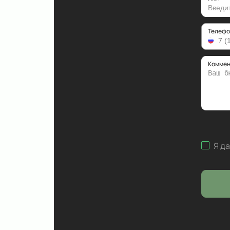
Телефо
Коммен
Я д