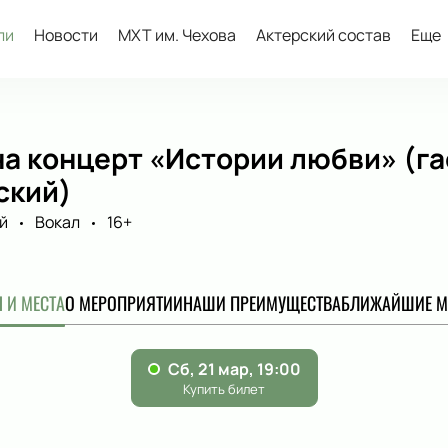
ли
Новости
МХТ им. Чехова
Актерский состав
Еще
а концерт «Истории любви» (га
ский)
й
Вокал
16+
 И МЕСТА
О МЕРОПРИЯТИИ
НАШИ ПРЕИМУЩЕСТВА
БЛИЖАЙШИЕ М