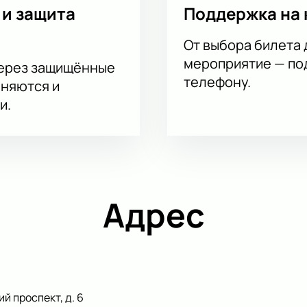
 и защита
Поддержка на 
От выбора билета 
мероприятие — под
через защищённые
телефону.
аняются и
и.
Адрес
й проспект, д. 6