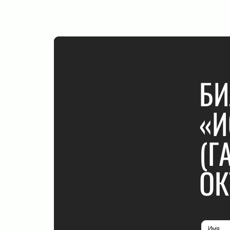
БИ
«И
(Г
ОК
Имя