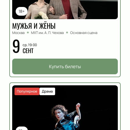
18+
МУЖЬЯ И ЖЁНЫ
Москва
МХТ им. А. П. Чехова
Основная сцена
9
ср, 19:00
СЕНТ
Купить билеты
Популярное
Драма