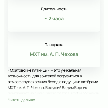
Длительность
~
2 часа
Площадка
МХТ им. А. П. Чехова
«Мхатовские пятницы» — это уникальная
возможность для зрителей погрузиться в
атмосферу искренних бесед с ведущими актёрами
МХТ им. А. П. Чехова. Ведущий Вадим Верник
приглашает на сцену звёзд театра, чтобы обсудить
их творческий путь, жизненные перипетии и
Читать дальше...
неожиданные повороты судьбы. Эти вечера уже