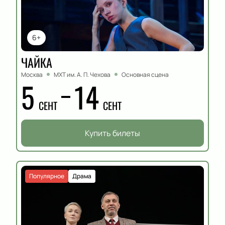
6+
ЧАЙКА
Москва
МХТ им. А. П. Чехова
Основная сцена
5
14
СЕНТ
СЕНТ
Купить билеты
Популярное
Драма