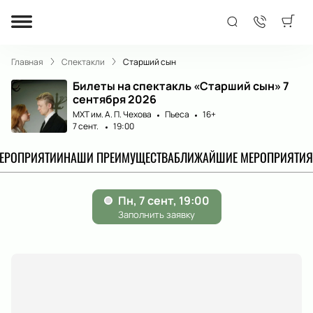
Главная
Спектакли
Старший сын
Билеты на спектакль «Старший сын» 7
сентября 2026
МХТ им. А. П. Чехова
Пьеса
16+
7 сент.
19:00
МЕРОПРИЯТИИ
НАШИ ПРЕИМУЩЕСТВА
БЛИЖАЙШИЕ МЕРОПРИЯТИЯ