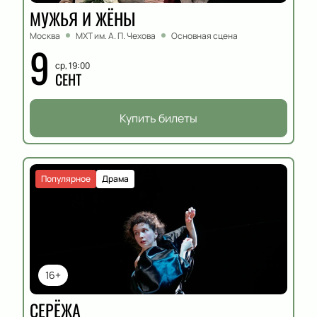
МУЖЬЯ И ЖЁНЫ
Москва
МХТ им. А. П. Чехова
Основная сцена
9
ср, 19:00
СЕНТ
Купить билеты
Популярное
Драма
16+
СЕРЁЖА