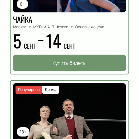
6+
ЧАЙКА
Москва
МХТ им. А. П. Чехова
Основная сцена
5
14
СЕНТ
СЕНТ
Купить билеты
Популярное
Драма
18+