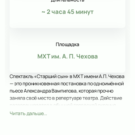
~
2 часа 45 минут
Площадка
МХТ им. А. П. Чехова
Спектакль «Старший сын» в МХТ имени А.П. Чехова
— это проникновенная постановка по одноимённой
пьесе Александра Вампилова, которая прочно
заняла своё место в репертуаре театра. Действие
разворачивается в обычной городской окраине,
где молодой человек случайно оказывается в доме
Читать дальше...
незнакомой семьи и, в шутку назвавшись их сыном
и братом, неожиданно находит здесь любовь и
поддержку. Эта история, полная неожиданных