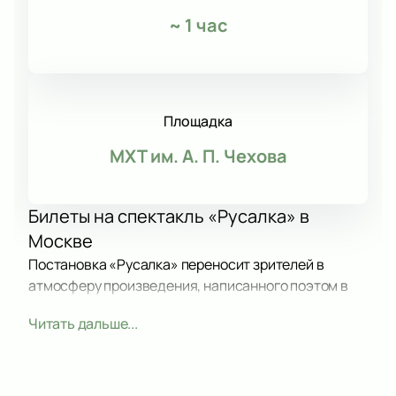
~
1 час
Площадка
МХТ им. А. П. Чехова
Билеты на спектакль «Русалка» в
Москве
Постановка «Русалка» переносит зрителей в
атмосферу произведения, написанного поэтом в
1829 году. Театр предлагает новую версию
Читать дальше...
классики, дополняя оригинал завершением
истории. Режиссёр Максим Меламедов
показывает, как душа главной героини
возвращается и наблюдает за судьбой