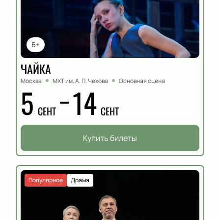
6+
ЧАЙКА
Москва
МХТ им. А. П. Чехова
Основная сцена
5
14
СЕНТ
СЕНТ
Купить билеты
Популярное
Драма