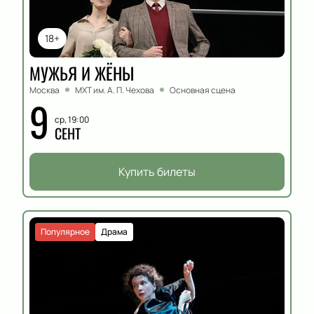
18+
МУЖЬЯ И ЖЁНЫ
Москва
МХТ им. А. П. Чехова
Основная сцена
9
ср, 19:00
СЕНТ
Купить билеты
Популярное
Драма