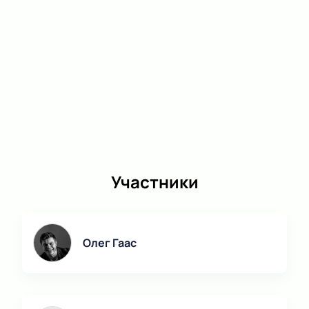
Режиссёр:
Максим Меламедов
Актёрский состав:
Маргарита Якимова, Валерий
Трошин, Олег Гаас, Никита Бурячёк, Полина
Романова, Алёна Хованская, Ульяна Глушкова,
Сергей Медведев, Мухтар-Али Мурзин
Участники
Олег Гаас