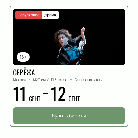
Популярное
Драма
16+
СЕРЁЖА
Москва
МХТ им. А. П. Чехова
Основная сцена
11
12
СЕНТ
СЕНТ
Купить билеты