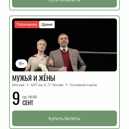
Популярное
Драма
18+
МУЖЬЯ И ЖЁНЫ
Москва
МХТ им. А. П. Чехова
Основная сцена
9
ср, 19:00
СЕНТ
Купить билеты