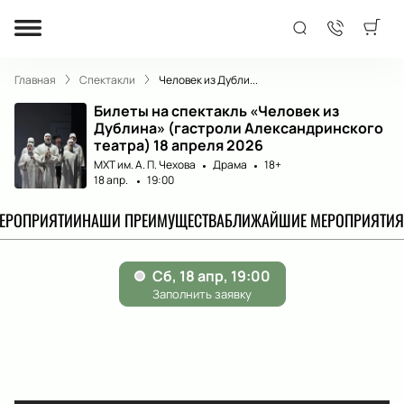
Главная
Спектакли
Человек из Дубли...
Билеты на спектакль «Человек из
Дублина» (гастроли Александринского
театра) 18 апреля 2026
МХТ им. А. П. Чехова
Драма
18+
18 апр.
19:00
МЕРОПРИЯТИИ
НАШИ ПРЕИМУЩЕСТВА
БЛИЖАЙШИЕ МЕРОПРИЯТИЯ