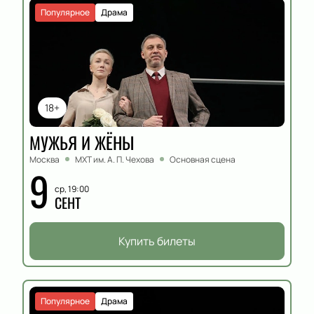
Популярное
Драма
18+
МУЖЬЯ И ЖЁНЫ
Москва
МХТ им. А. П. Чехова
Основная сцена
9
ср, 19:00
СЕНТ
Купить билеты
Популярное
Драма