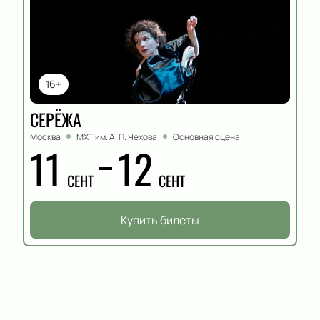
16+
СЕРЁЖА
Москва
МХТ им. А. П. Чехова
Основная сцена
11
12
СЕНТ
СЕНТ
Купить билеты