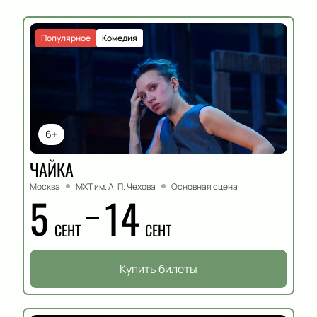
Популярное
Комедия
6+
ЧАЙКА
Москва
МХТ им. А. П. Чехова
Основная сцена
5
14
СЕНТ
СЕНТ
Купить билеты