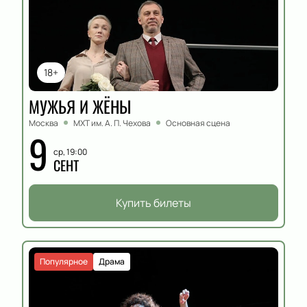
18+
МУЖЬЯ И ЖЁНЫ
Москва
МХТ им. А. П. Чехова
Основная сцена
9
ср, 19:00
СЕНТ
Купить билеты
Популярное
Драма