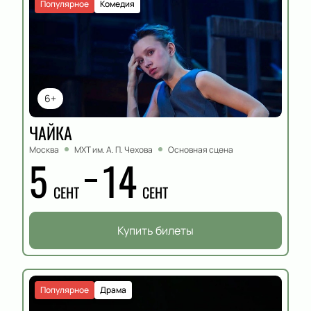
Популярное
Комедия
6+
ЧАЙКА
Москва
МХТ им. А. П. Чехова
Основная сцена
5
14
СЕНТ
СЕНТ
Купить билеты
Популярное
Драма