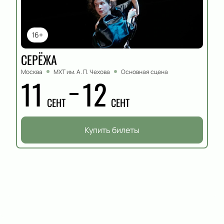
16+
СЕРЁЖА
Москва
МХТ им. А. П. Чехова
Основная сцена
11
12
СЕНТ
СЕНТ
Купить билеты