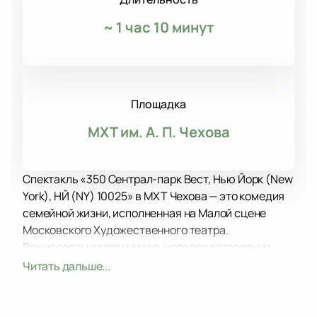
~
1 час 10 минут
Площадка
МХТ им. А. П. Чехова
Спектакль «350 Сентрал-парк Вест, Нью Йорк (New
York), НЙ (NY) 10025» в МХТ Чехова — это комедия
семейной жизни, исполненная на Малой сцене
Московского Художественного театра.
Режиссером этого уникального представления
является Константин Богомолов, который
Читать дальше...
талантливо передает на сцене иронический дух и
остроумие одного из величайших иронистов
нашего времени — Вуди Аллена.