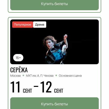
Купить билеты
Популярное
Драма
16+
СЕРЁЖА
Москва
МХТ им. А. П. Чехова
Основная сцена
11
12
СЕНТ
СЕНТ
Купить билеты