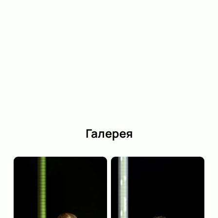
состава.
Режиссёр:
Константин Богомолов
Актёрский состав:
Александра Ребенок, Мария
Фомина, Софья Эрнст, Кирилл Власов, Дмитрий
Куличков, Дарья Мороз, Евгений Перевалов,
Александр Семчев, Игорь Миркурбанов, Кирилл
Трубецкой, Ольга Литвинова, Артём Соколов,
Надежда Бушуева, Виктория Лебедева, Антон
Орлов
Галерея