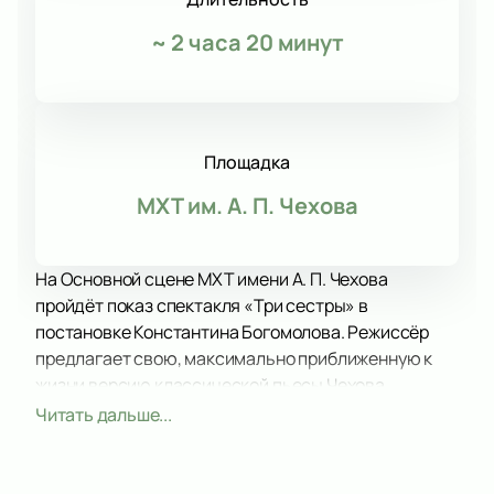
~
2 часа 20 минут
Площадка
МХТ им. А. П. Чехова
На Основной сцене МХТ имени А. П. Чехова
пройдёт показ спектакля «Три сестры» в
постановке Константина Богомолова. Режиссёр
предлагает свою, максимально приближенную к
жизни версию классической пьесы Чехова.
По словам самого Богомолова, работа над
Читать дальше...
спектаклем заняла полгода — актёры детально
разбирали текст пьесы, чтобы за символизмом и
абстракцией обнаружить точную психологическую