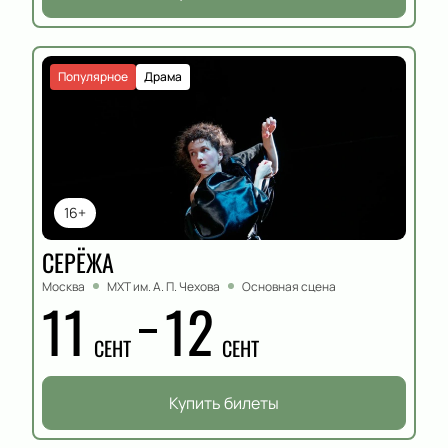
Популярное
Драма
16+
СЕРЁЖА
Москва
МХТ им. А. П. Чехова
Основная сцена
11
12
СЕНТ
СЕНТ
Купить билеты