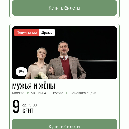
Купить билеты
Популярное
Драма
18+
МУЖЬЯ И ЖЁНЫ
Москва
МХТ им. А. П. Чехова
Основная сцена
9
ср, 19:00
СЕНТ
Купить билеты