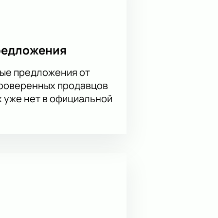
 сайте. Не упустите шанс увидеть
оциальных взаимоотношений.
свой визит в театр.
редложения
ые предложения от
проверенных продавцов
х уже нет в официальной