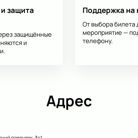
 и защита
Поддержка на 
От выбора билета 
мероприятие — под
через защищённые
телефону.
аняются и
и.
Адрес
кий переулок, 3с1