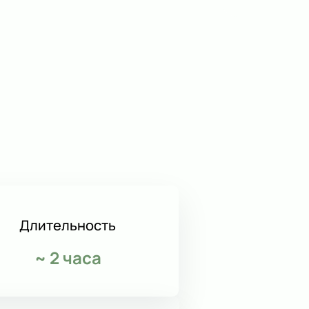
Длительность
~
2 часа