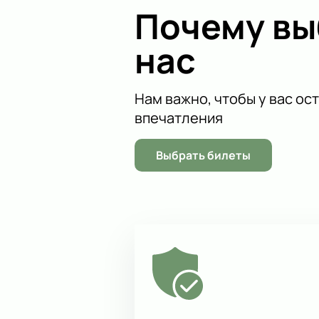
Почему в
с глубокими и многогранными про
Чтобы стать частью этого уникаль
нас
постановку, которая заставит ва
Купить билеты
на нашем сайте — э
Нам важно, чтобы у вас ос
впечатления
Выбрать билеты