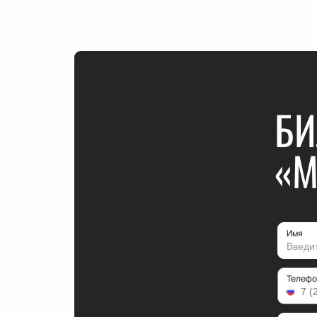
БИ
«М
Имя
Телефо