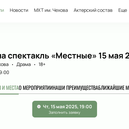
ли
Новости
МХТ им. Чехова
Актерский состав
Еще
а спектакль «Местные» 15 мая 
хова
Драма
18+
9:00
 И МЕСТА
О МЕРОПРИЯТИИ
НАШИ ПРЕИМУЩЕСТВА
БЛИЖАЙШИЕ М