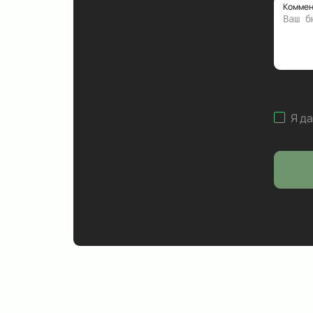
Коммен
Я д