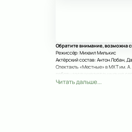
Обратите внимание, возможна с
Режиссёр: Михаил Милькис
Актёрский состав: Антон Лобан, Д
Спектакль «Местные» в МХТ им. А.
работы заслуживают внимания совр
аспекты человеческой природы че
Читать дальше...
юноши, представляющие столичную
противоречий.
В центре сюжета — исследование т
добром и изящном человеке могут 
человеческой жестокости и о том,
МХТ им. А. П. Чехова — это не про
продолжает традицию возрождения