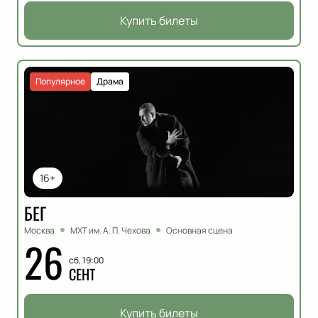
Купить билеты
Популярное
Драма
16+
БЕГ
Москва
МХТ им. А. П. Чехова
Основная сцена
26
сб, 19:00
СЕНТ
Купить билеты