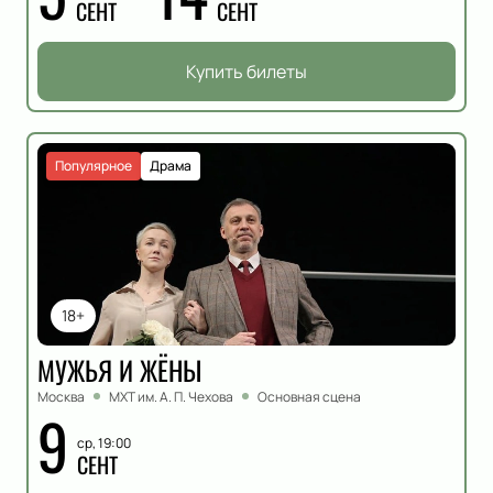
СЕНТ
СЕНТ
Купить билеты
Популярное
Драма
18+
МУЖЬЯ И ЖЁНЫ
Москва
МХТ им. А. П. Чехова
Основная сцена
9
ср, 19:00
СЕНТ