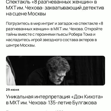
Спектакль «8 разгневанных женщин» в
МХТ им. Чехова: захватывающий детектив
на сцене Москвы
Погрузитесь в мир интриг и загадок на спектакле «8
разгневанных женщин» в МХТ им. Чехова. Откройте
тайны вместе с героинями пьесы Робера Тома и
насладитесь игрой звездного состава актеров в
центре Москвы.
29 июня
Уникальная интерпретация «Дон Кихота»
в МХТ им. Чехова: 135-летие Булгакова