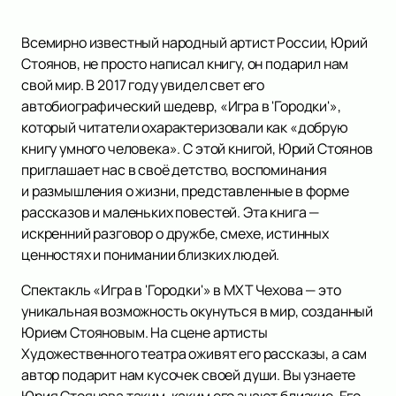
Всемирно известный народный артист России, Юрий
Стоянов, не просто написал книгу, он подарил нам
свой мир. В 2017 году увидел свет его
автобиографический шедевр, «Игра в 'Городки'»,
который читатели охарактеризовали как «добрую
книгу умного человека». С этой книгой, Юрий Стоянов
приглашает нас в своё детство, воспоминания
и размышления о жизни, представленные в форме
рассказов и маленьких повестей. Эта книга —
искренний разговор о дружбе, смехе, истинных
ценностях и понимании близких людей.
Спектакль «Игра в 'Городки'» в МХТ Чехова — это
уникальная возможность окунуться в мир, созданный
Юрием Стояновым. На сцене артисты
Художественного театра оживят его рассказы, а сам
автор подарит нам кусочек своей души. Вы узнаете