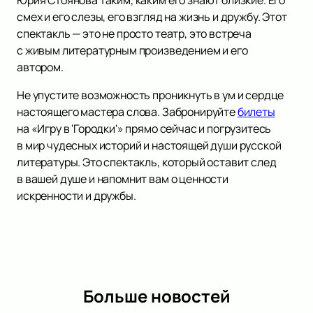
Юрия Стоянова таким, каким его знают близкие. Его
смех и его слезы, его взгляд на жизнь и дружбу. Этот
спектакль — это не просто театр, это встреча
с живым литературным произведением и его
автором.
Не упустите возможность проникнуть в ум и сердце
настоящего мастера слова. Забронируйте
билеты
на «Игру в 'Городки'» прямо сейчас и погрузитесь
в мир чудесных историй и настоящей души русской
литературы. Это спектакль, который оставит след
в вашей душе и напомнит вам о ценности
искренности и дружбы.
Больше новостей