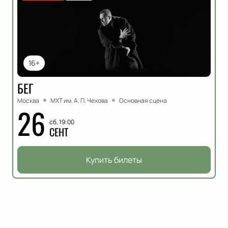
16+
БЕГ
Москва
МХТ им. А. П. Чехова
Основная сцена
26
сб, 19:00
СЕНТ
Купить билеты