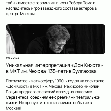
тайны вместе с героинями пьесы Робера Тома и
насладитесь игрой звездного состава актеров в
центре Москвы.
29 июня
Уникальная интерпретация «Дон Кихота»
в МХТ им. Чехова: 135-летие Булгакова
Погрузитесь в атмосферу 1930-х годов на спектакле
«Дон Кихот» в МХТ им. Чехова. Режиссёр Николай
Рощин предлагает свежий взгляд на классику
Сервантеса, соединяя её с реалиями театральной
жизни. Не пропустите это значимое событие в
Москве!