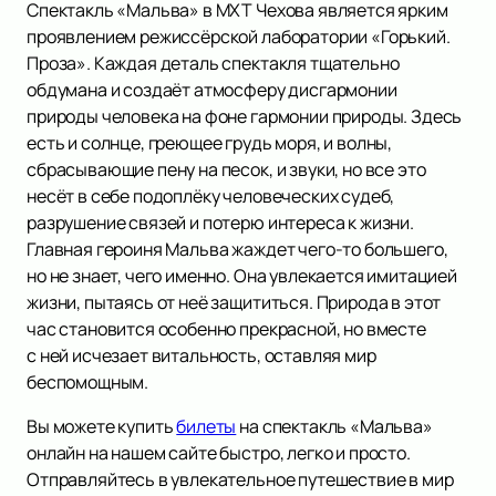
Спектакль «Мальва» в МХТ Чехова является ярким
проявлением режиссёрской лаборатории «Горький.
Проза». Каждая деталь спектакля тщательно
обдумана и создаёт атмосферу дисгармонии
природы человека на фоне гармонии природы. Здесь
есть и солнце, греющее грудь моря, и волны,
сбрасывающие пену на песок, и звуки, но все это
несёт в себе подоплёку человеческих судеб,
разрушение связей и потерю интереса к жизни.
Главная героиня Мальва жаждет чего-то большего,
но не знает, чего именно. Она увлекается имитацией
жизни, пытаясь от неё защититься. Природа в этот
час становится особенно прекрасной, но вместе
с ней исчезает витальность, оставляя мир
беспомощным.
Вы можете купить
билеты
на спектакль «Мальва»
онлайн на нашем сайте быстро, легко и просто.
Отправляйтесь в увлекательное путешествие в мир