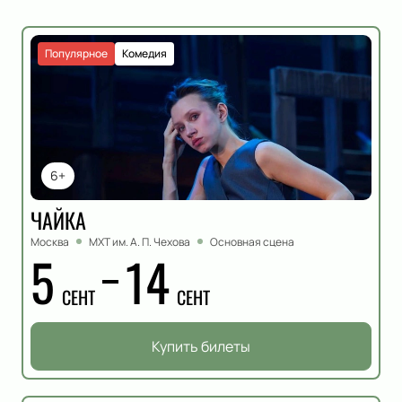
Популярное
Комедия
6+
ЧАЙКА
Москва
МХТ им. А. П. Чехова
Основная сцена
5
14
СЕНТ
СЕНТ
Купить билеты