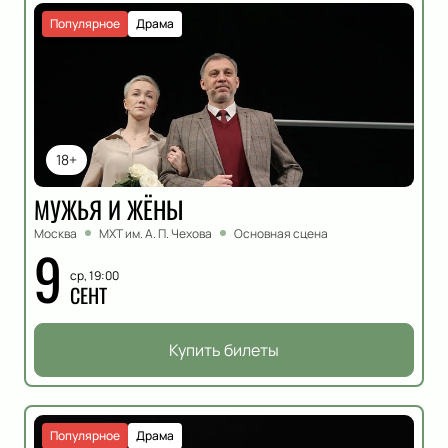
Популярное
Драма
18+
МУЖЬЯ И ЖЁНЫ
Москва
МХТ им. А. П. Чехова
Основная сцена
9
ср, 19:00
СЕНТ
Купить билеты
Популярное
Драма