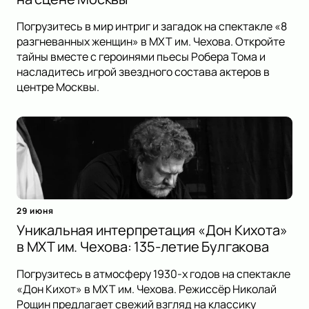
Погрузитесь в мир интриг и загадок на спектакле «8
разгневанных женщин» в МХТ им. Чехова. Откройте
тайны вместе с героинями пьесы Робера Тома и
насладитесь игрой звездного состава актеров в
центре Москвы.
29 июня
Уникальная интерпретация «Дон Кихота»
в МХТ им. Чехова: 135-летие Булгакова
Погрузитесь в атмосферу 1930-х годов на спектакле
«Дон Кихот» в МХТ им. Чехова. Режиссёр Николай
Рощин предлагает свежий взгляд на классику