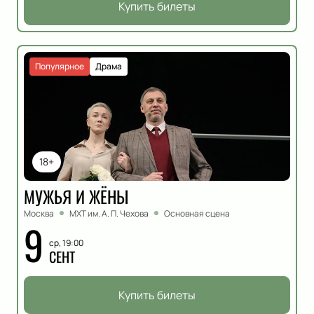
Купить билеты
Популярное
Драма
18+
МУЖЬЯ И ЖЁНЫ
Москва
МХТ им. А. П. Чехова
Основная сцена
9
ср, 19:00
СЕНТ
Купить билеты