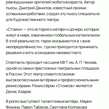
равнодушными зрителей любого возраста. Автор
пьесы, Дмитрий Данилов, известный своими
успешными работами, создал эту пьесу специально
для Художественного театра.
«Стоики» — это история о матери и дочери, которые
живут в мире, охваченном глобальным катаклизмом.
В этой реальности, герои оказываются в «зоне
неопределённости», где им приходится принимать
решения и жить в ожидании неизвестного.
Спектакль проходит на сцене МХТ им. А. П. Чехова,
одной из самых престижных театральных площадок
в России. Этот театр славится своими
высококлассными актёрами и профессиональными
режиссёрами. Режиссёром «Стоиков» является
Денис Азаров.
В ролях выступают талантливые актёры: Мария
Фомина, Павел Табаков, Светлана Колпакова