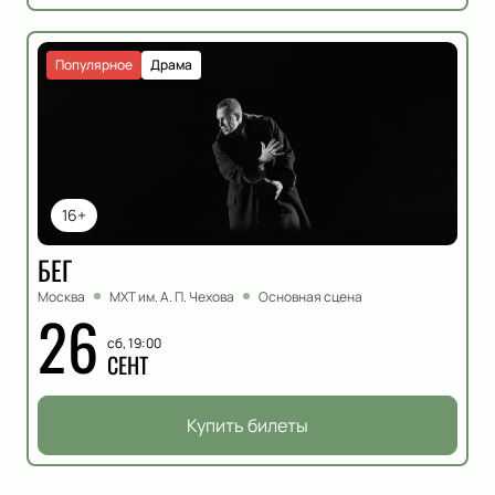
Популярное
Драма
16+
БЕГ
Москва
МХТ им. А. П. Чехова
Основная сцена
26
сб, 19:00
СЕНТ
Купить билеты