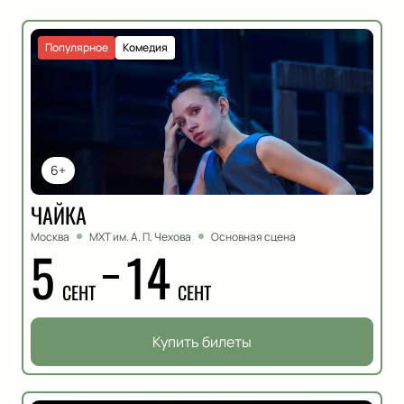
Популярное
Комедия
6+
ЧАЙКА
Москва
МХТ им. А. П. Чехова
Основная сцена
5
14
СЕНТ
СЕНТ
Купить билеты