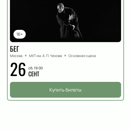
16+
БЕГ
Москва
МХТ им. А. П. Чехова
Основная сцена
26
сб, 19:00
СЕНТ
Купить билеты