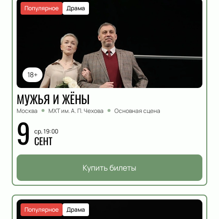
Популярное
Драма
18+
МУЖЬЯ И ЖЁНЫ
Москва
МХТ им. А. П. Чехова
Основная сцена
9
ср, 19:00
СЕНТ
Купить билеты
Популярное
Драма