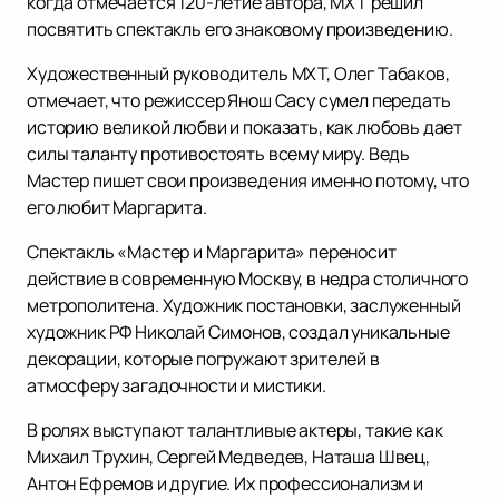
когда отмечается 120-летие автора, МХТ решил
посвятить спектакль его знаковому произведению.
Художественный руководитель МХТ, Олег Табаков,
отмечает, что режиссер Янош Сасу сумел передать
историю великой любви и показать, как любовь дает
силы таланту противостоять всему миру. Ведь
Мастер пишет свои произведения именно потому, что
его любит Маргарита.
Спектакль «Мастер и Маргарита» переносит
действие в современную Москву, в недра столичного
метрополитена. Художник постановки, заслуженный
художник РФ Николай Симонов, создал уникальные
декорации, которые погружают зрителей в
атмосферу загадочности и мистики.
В ролях выступают талантливые актеры, такие как
Михаил Трухин, Сергей Медведев, Наташа Швец,
Антон Ефремов и другие. Их профессионализм и