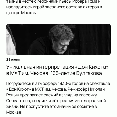
тайны вместе с героинями пьесы Робера Тома и
насладитесь игрой звездного состава актеров в
центре Москвы.
29 июня
Уникальная интерпретация «Дон Кихота»
в МХТ им. Чехова: 135-летие Булгакова
Погрузитесь в атмосферу 1930-х годов на спектакле
«Дон Кихот» в МХТ им. Чехова. Режиссёр Николай
Рощин предлагает свежий взгляд на классику
Сервантеса, соединяя её с реалиями театральной
жизни. Не пропустите это значимое событие в
Москве!