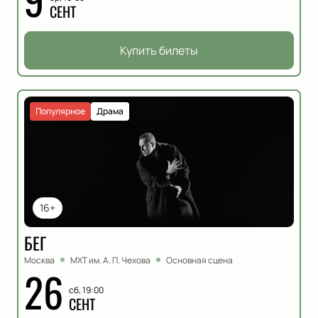
СЕНТ
Купить билеты
Популярное
Драма
16+
БЕГ
Москва
МХТ им. А. П. Чехова
Основная сцена
26
сб, 19:00
СЕНТ