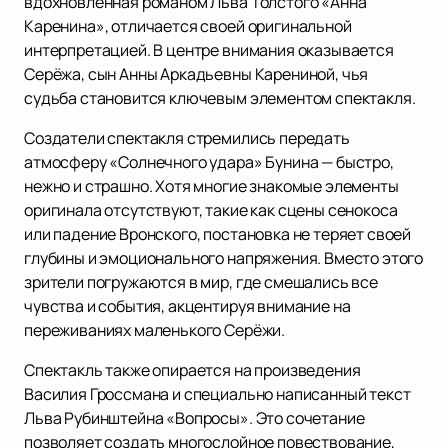
вдохновленная романом Льва Толстого «Анна
Каренина», отличается своей оригинальной
интерпретацией. В центре внимания оказывается
Серёжа, сын Анны Аркадьевны Карениной, чья
судьба становится ключевым элементом спектакля.
Создатели спектакля стремились передать
атмосферу «Солнечного удара» Бунина — быстро,
нежно и страшно. Хотя многие знакомые элементы
оригинала отсутствуют, такие как сцены сенокоса
или падение Вронского, постановка не теряет своей
глубины и эмоционального напряжения. Вместо этого
зрители погружаются в мир, где смешались все
чувства и события, акцентируя внимание на
переживаниях маленького Серёжи.
Спектакль также опирается на произведения
Василия Гроссмана и специально написанный текст
Льва Рубинштейна «Вопросы». Это сочетание
позволяет создать многослойное повествование,