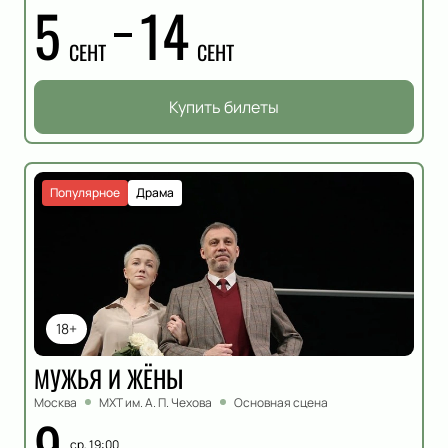
5
14
СЕНТ
СЕНТ
Купить билеты
Популярное
Драма
18+
МУЖЬЯ И ЖЁНЫ
Москва
МХТ им. А. П. Чехова
Основная сцена
9
ср, 19:00