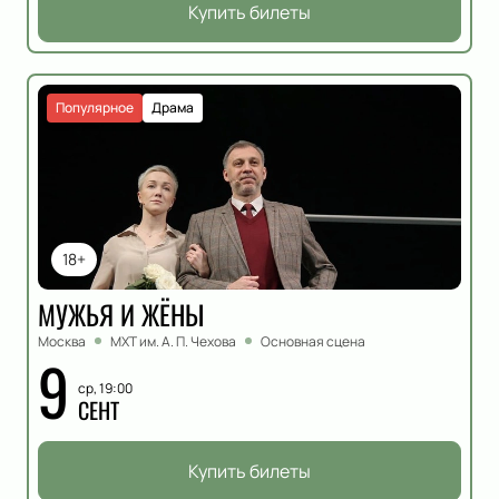
Купить билеты
Популярное
Драма
18+
МУЖЬЯ И ЖЁНЫ
Москва
МХТ им. А. П. Чехова
Основная сцена
9
ср, 19:00
СЕНТ
Купить билеты