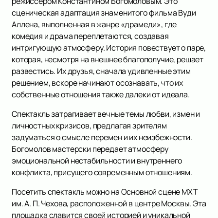
режиссером Константином Богомоловым. Это
сценическая адаптация знаменитого фильма Вуди
Аллена, выполненная в жанре «драмеди», где
комедия и драма переплетаются, создавая
интригующую атмосферу. История повествует о паре,
которая, несмотря на внешнее благополучие, решает
развестись. Их друзья, сначала удивленные этим
решением, вскоре начинают осознавать, что их
собственные отношения также далеки от идеала.
Спектакль затрагивает вечные темы любви, измен и
личностных кризисов, предлагая зрителям
задуматься о смысле перемен и их неизбежности.
Богомолов мастерски передает атмосферу
эмоциональной нестабильности и внутреннего
конфликта, присущего современным отношениям.
Посетить спектакль можно на Основной сцене МХТ
им. А. П. Чехова, расположенной в центре Москвы. Эта
площадка славится своей историей и уникальной