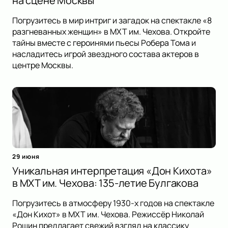
на сцене Москвы
Погрузитесь в мир интриг и загадок на спектакле «8
разгневанных женщин» в МХТ им. Чехова. Откройте
тайны вместе с героинями пьесы Робера Тома и
насладитесь игрой звездного состава актеров в
центре Москвы.
29 июня
Уникальная интерпретация «Дон Кихота»
в МХТ им. Чехова: 135-летие Булгакова
Погрузитесь в атмосферу 1930-х годов на спектакле
«Дон Кихот» в МХТ им. Чехова. Режиссёр Николай
Рощин предлагает свежий взгляд на классику