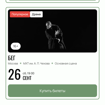
Популярное
Драма
16+
БЕГ
Москва
МХТ им. А. П. Чехова
Основная сцена
26
сб, 19:00
СЕНТ
Купить билеты