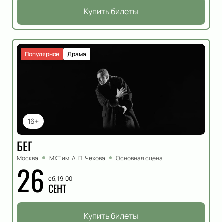
Купить билеты
Популярное
Драма
16+
БЕГ
Москва
МХТ им. А. П. Чехова
Основная сцена
26
сб, 19:00
СЕНТ
Купить билеты