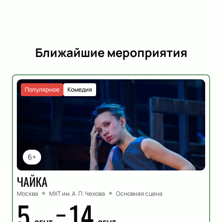
Ближайшие мероприятия
Популярное
Комедия
6+
ЧАЙКА
Москва
МХТ им. А. П. Чехова
Основная сцена
5
14