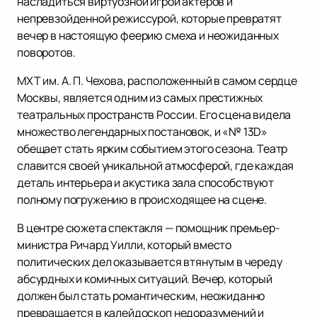
насладиться виртуозной игрой актеров и
непревзойденной режиссурой, которые превратят
вечер в настоящую феерию смеха и неожиданных
поворотов.
МХТ им. А. П. Чехова, расположенный в самом сердце
Москвы, является одним из самых престижных
театральных пространств России. Его сцена видела
множество легендарных постановок, и «№ 13D»
обещает стать ярким событием этого сезона. Театр
славится своей уникальной атмосферой, где каждая
деталь интерьера и акустика зала способствуют
полному погружению в происходящее на сцене.
В центре сюжета спектакля — помощник премьер-
министра Ричард Уилли, который вместо
политических дел оказывается втянутым в череду
абсурдных и комичных ситуаций. Вечер, который
должен был стать романтическим, неожиданно
превращается в калейдоскоп недоразумений и