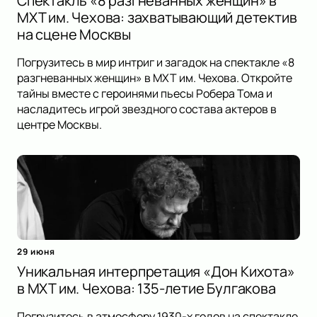
Спектакль «8 разгневанных женщин» в
МХТ им. Чехова: захватывающий детектив
на сцене Москвы
Погрузитесь в мир интриг и загадок на спектакле «8
разгневанных женщин» в МХТ им. Чехова. Откройте
тайны вместе с героинями пьесы Робера Тома и
насладитесь игрой звездного состава актеров в
центре Москвы.
29 июня
Уникальная интерпретация «Дон Кихота»
в МХТ им. Чехова: 135-летие Булгакова
Погрузитесь в атмосферу 1930-х годов на спектакле