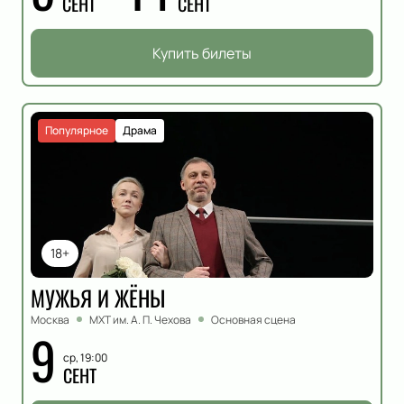
СЕНТ
СЕНТ
Купить билеты
Популярное
Драма
18+
МУЖЬЯ И ЖЁНЫ
Москва
МХТ им. А. П. Чехова
Основная сцена
9
ср, 19:00
СЕНТ