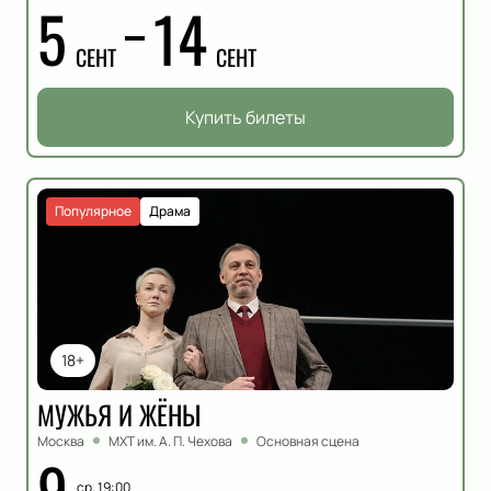
5
14
СЕНТ
СЕНТ
Купить билеты
Популярное
Драма
18+
МУЖЬЯ И ЖЁНЫ
Москва
МХТ им. А. П. Чехова
Основная сцена
9
ср, 19:00