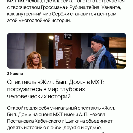
МХТ им. Чехова, где классика Толстого встречается
с творчеством Гроссмана и Рубинштейна. Узнайте,
как внутренний мир Серёжи становится центром
этой многослойной истории.
29 июня
Спектакль «Жил. Был. Дом.» в МХТ:
погрузитесь в мир глубоких
человеческих историй
Откройте для себя уникальный спектакль «Жил.
Был. Дом.» на сцене МХТ имени А. П. Чехова.
Постановка Хабенского и Цыпкина объединяет
девять историй о любви, дружбе и судьбе,