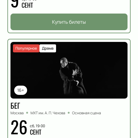
СЕНТ
Купить билеты
Популярное
Драма
16+
БЕГ
Москва
МХТ им. А. П. Чехова
Основная сцена
26
сб, 19:00
СЕНТ