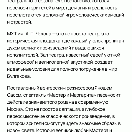
театрального сезона. Это постановка, которая
переносит зрителей в мир, где магия и реальность
переплетаются в сложной игре человеческих эмоций
и страстей.
МХТ им. А. П. Чехова — это не просто театр, это
историческая площадка, где каждый уголок пропитан
духом великих произведений и выдающихся
исполнителей. Зал театра, известный своей уютной
атмосферой и великолепной акустикой, создает
идеальные условия для полного погружения в мир
Булгакова.
Поставленный венгерским режиссером Яношем
Сасом, спектакль «Мастер и Маргарита» переносит
действие знаменитого романа в современную
Москву. Это не просто адаптация, а глубокое
переосмысление классического произведения, в
котором зрители смогут увидеть знакомые образы в
новом свете. История великой любви Мастера и