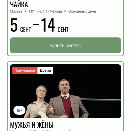
ЧАЙКА
Москва
МХТ им. А. П. Чехова
Основная сцена
5
14
СЕНТ
СЕНТ
Купить билеты
Популярное
Драма
18+
МУЖЬЯ И ЖЁНЫ