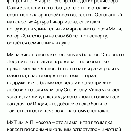
февраля по 16 марта. Это произведение режиссёра
Саши Золотовицкого обещает стать настоящим
событием для зрителей всех возрастов. Основанный
на повестях Артура Гиваргизова, спектакль
погружает в удивительный мир главного героя Миши,
который, несмотря на свои 60 лет по паспорту,
остаётся семилетним в душе.
Миша живёт в посёлке Песочный у берегов Северного
Ледовитого океана и переживает невероятные
приключения. Он способен откопать и разморозить
мамонта, спасти моржа во время шторма,
подружиться с белым медведем и даже привить
любовь к поэзии хулигану Снегирёву. Миша мечтает
узнать, как живут люди у далёкого южного океана, в
загадочной Индии, что добавляет ещё больше
таинственности и очарования этому спектаклю.
МХТ им. А. П. Чехова — это знаменитая площадка,
известная своим уникальным репертуаром и уютной