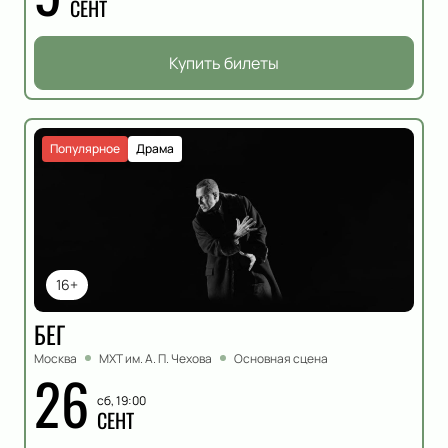
СЕНТ
Купить билеты
Популярное
Драма
16+
БЕГ
Москва
МХТ им. А. П. Чехова
Основная сцена
26
сб, 19:00
СЕНТ