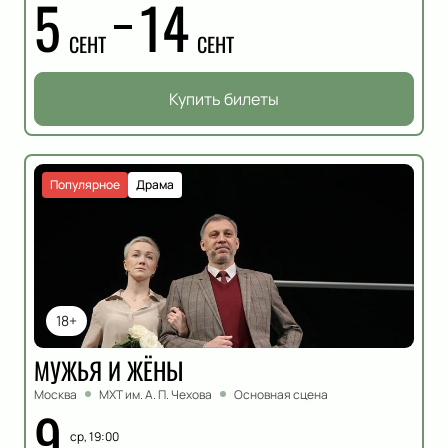
5
14
СЕНТ
СЕНТ
Купить билеты
Популярное
Драма
18+
МУЖЬЯ И ЖЁНЫ
Москва
МХТ им. А. П. Чехова
Основная сцена
9
ср, 19:00