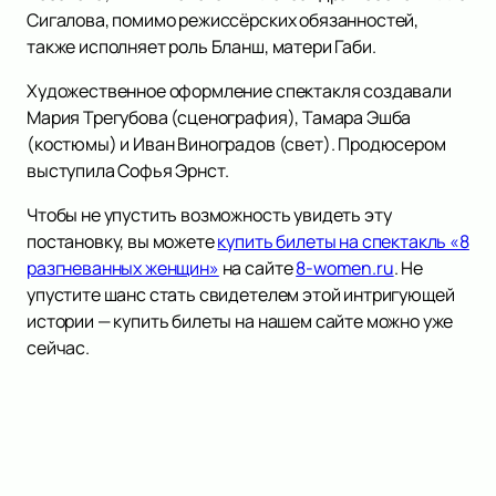
Сигалова, помимо режиссёрских обязанностей,
также исполняет роль Бланш, матери Габи.
Художественное оформление спектакля создавали
Мария Трегубова (сценография), Тамара Эшба
(костюмы) и Иван Виноградов (свет). Продюсером
выступила Софья Эрнст.
Чтобы не упустить возможность увидеть эту
постановку, вы можете
купить билеты на спектакль «8
разгневанных женщин»
на сайте
8-women.ru
. Не
упустите шанс стать свидетелем этой интригующей
истории — купить билеты на нашем сайте можно уже
сейчас.