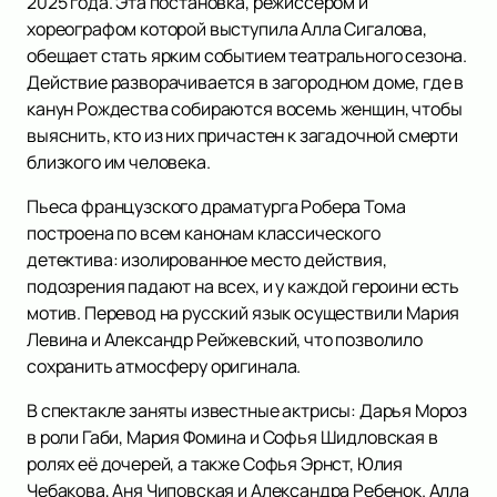
2025 года. Эта постановка, режиссёром и
хореографом которой выступила Алла Сигалова,
обещает стать ярким событием театрального сезона.
Действие разворачивается в загородном доме, где в
канун Рождества собираются восемь женщин, чтобы
выяснить, кто из них причастен к загадочной смерти
близкого им человека.
Пьеса французского драматурга Робера Тома
построена по всем канонам классического
детектива: изолированное место действия,
подозрения падают на всех, и у каждой героини есть
мотив. Перевод на русский язык осуществили Мария
Левина и Александр Рейжевский, что позволило
сохранить атмосферу оригинала.
В спектакле заняты известные актрисы: Дарья Мороз
в роли Габи, Мария Фомина и Софья Шидловская в
ролях её дочерей, а также Софья Эрнст, Юлия
Чебакова, Аня Чиповская и Александра Ребенок. Алла