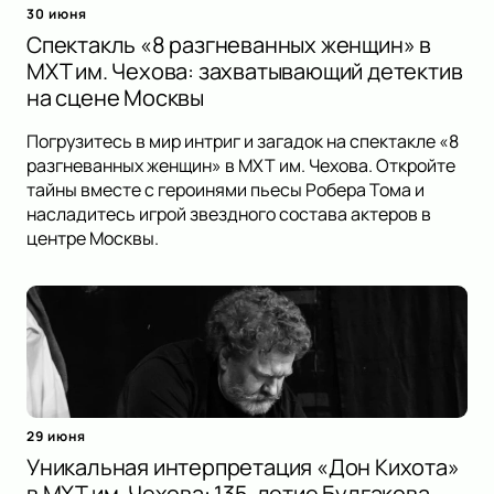
30 июня
Спектакль «8 разгневанных женщин» в
МХТ им. Чехова: захватывающий детектив
на сцене Москвы
Погрузитесь в мир интриг и загадок на спектакле «8
разгневанных женщин» в МХТ им. Чехова. Откройте
тайны вместе с героинями пьесы Робера Тома и
насладитесь игрой звездного состава актеров в
центре Москвы.
29 июня
Уникальная интерпретация «Дон Кихота»
в МХТ им. Чехова: 135-летие Булгакова