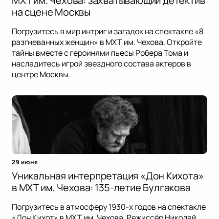
МХТ им. Чехова: захватывающий детектив
на сцене Москвы
Погрузитесь в мир интриг и загадок на спектакле «8
разгневанных женщин» в МХТ им. Чехова. Откройте
тайны вместе с героинями пьесы Робера Тома и
насладитесь игрой звездного состава актеров в
центре Москвы.
29 июня
Уникальная интерпретация «Дон Кихота»
в МХТ им. Чехова: 135-летие Булгакова
Погрузитесь в атмосферу 1930-х годов на спектакле
«Дон Кихот» в МХТ им. Чехова. Режиссёр Николай