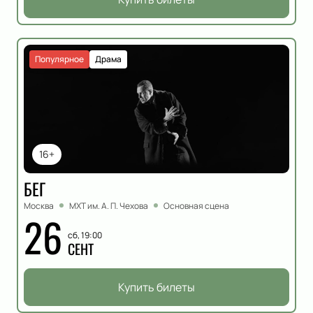
Популярное
Драма
16+
БЕГ
Москва
МХТ им. А. П. Чехова
Основная сцена
26
сб, 19:00
СЕНТ
Купить билеты