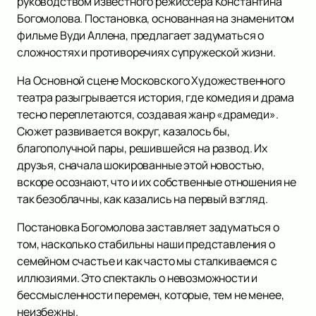
руководством известного режиссера Константина
Богомолова. Постановка, основанная на знаменитом
фильме Вуди Аллена, предлагает задуматься о
сложностях и противоречиях супружеской жизни.
На Основной сцене Московского Художественного
театра разыгрывается история, где комедия и драма
тесно переплетаются, создавая жанр «драмеди».
Сюжет развивается вокруг, казалось бы,
благополучной пары, решившейся на развод. Их
друзья, сначала шокированные этой новостью,
вскоре осознают, что и их собственные отношения не
так безоблачны, как казались на первый взгляд.
Постановка Богомолова заставляет задуматься о
том, насколько стабильны наши представления о
семейном счастье и как часто мы сталкиваемся с
иллюзиями. Это спектакль о невозможности и
бессмысленности перемен, которые, тем не менее,
неизбежны.