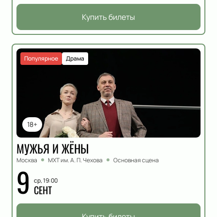
Купить билеты
Популярное
Драма
18+
МУЖЬЯ И ЖЁНЫ
Москва
МХТ им. А. П. Чехова
Основная сцена
9
ср, 19:00
СЕНТ
Купить билеты