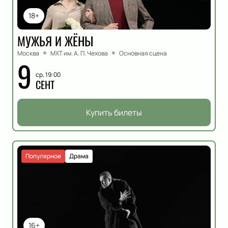
18+
МУЖЬЯ И ЖЁНЫ
Москва
МХТ им. А. П. Чехова
Основная сцена
9
ср, 19:00
СЕНТ
Купить билеты
Популярное
Драма
16+