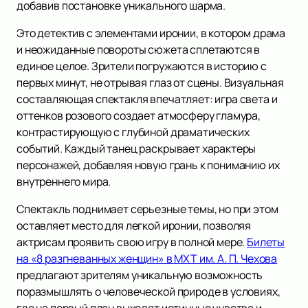
добавив постановке уникального шарма.
Это детектив с элементами иронии, в котором драма
и неожиданные повороты сюжета сплетаются в
единое целое. Зрители погружаются в историю с
первых минут, не отрывая глаз от сцены. Визуальная
составляющая спектакля впечатляет: игра света и
оттенков розового создает атмосферу гламура,
контрастирующую с глубиной драматических
событий. Каждый танец раскрывает характеры
персонажей, добавляя новую грань к пониманию их
внутреннего мира.
Спектакль поднимает серьезные темы, но при этом
оставляет место для легкой иронии, позволяя
актрисам проявить свою игру в полной мере.
Билеты
на «8 разгневанных женщин» в МХТ им. А. П. Чехова
предлагают зрителям уникальную возможность
поразмышлять о человеческой природе в условиях,