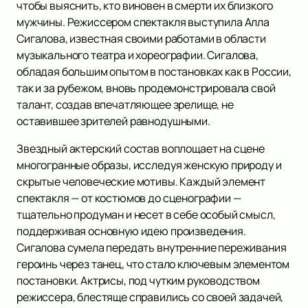
чтобы выяснить, кто виновен в смерти их близкого
мужчины. Режиссером спектакля выступила Алла
Сигалова, известная своими работами в области
музыкального театра и хореографии. Сигалова,
обладая большим опытом в постановках как в России,
так и за рубежом, вновь продемонстрировала свой
талант, создав впечатляющее зрелище, не
оставившее зрителей равнодушными.
Звездный актерский состав воплощает на сцене
многогранные образы, исследуя женскую природу и
скрытые человеческие мотивы. Каждый элемент
спектакля — от костюмов до сценографии —
тщательно продуман и несет в себе особый смысл,
поддерживая основную идею произведения.
Сигалова сумела передать внутренние переживания
героинь через танец, что стало ключевым элементом
постановки. Актрисы, под чутким руководством
режиссера, блестяще справились со своей задачей,