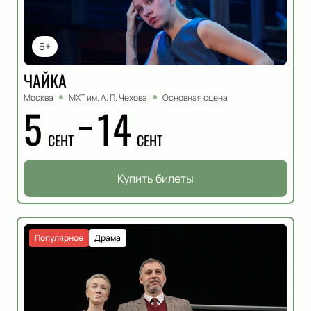
6+
ЧАЙКА
Москва
МХТ им. А. П. Чехова
Основная сцена
5
14
СЕНТ
СЕНТ
Купить билеты
Популярное
Драма