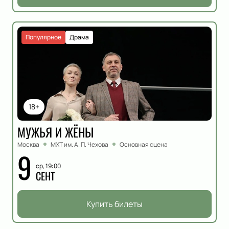
Популярное
Драма
18+
МУЖЬЯ И ЖЁНЫ
Москва
МХТ им. А. П. Чехова
Основная сцена
9
ср, 19:00
СЕНТ
Купить билеты