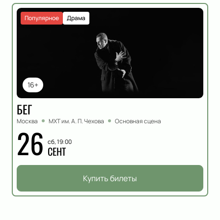
Популярное
Драма
16+
БЕГ
Москва
МХТ им. А. П. Чехова
Основная сцена
26
сб, 19:00
СЕНТ
Купить билеты