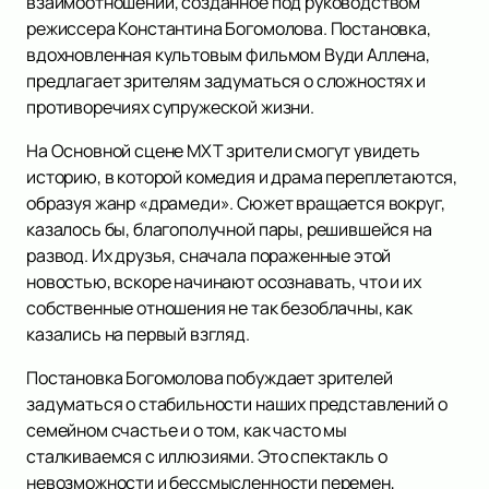
взаимоотношений, созданное под руководством
режиссера Константина Богомолова. Постановка,
вдохновленная культовым фильмом Вуди Аллена,
предлагает зрителям задуматься о сложностях и
противоречиях супружеской жизни.
На Основной сцене МХТ зрители смогут увидеть
историю, в которой комедия и драма переплетаются,
образуя жанр «драмеди». Сюжет вращается вокруг,
казалось бы, благополучной пары, решившейся на
развод. Их друзья, сначала пораженные этой
новостью, вскоре начинают осознавать, что и их
собственные отношения не так безоблачны, как
казались на первый взгляд.
Постановка Богомолова побуждает зрителей
задуматься о стабильности наших представлений о
семейном счастье и о том, как часто мы
сталкиваемся с иллюзиями. Это спектакль о
невозможности и бессмысленности перемен,