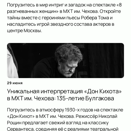
Погрузитесь в мир интриг и загадок на спектакле «8
разгневанных женщин» в МХТ им. Чехова. Откройте
тайны вместе с героинями пьесы Робера Тома и
насладитесь игрой звездного состава актеров в
центре Москвы.
29 июня
Уникальная интерпретация «Дон Кихота»
в МХТ им. Чехова: 135-летие Булгакова
Погрузитесь в атмосферу 1930-х годов на спектакле
«Дон Кихот» в МХТ им. Чехова. Режиссёр Николай
Рощин предлагает свежий взгляд на классику
Сервантеса, соединяя её с реалиями театральной