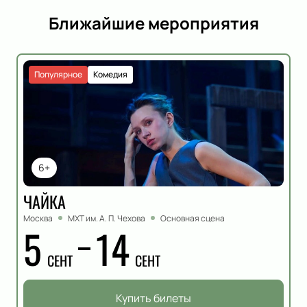
Ближайшие мероприятия
Популярное
Комедия
6+
ЧАЙКА
Москва
МХТ им. А. П. Чехова
Основная сцена
5
14
СЕНТ
СЕНТ
Купить билеты