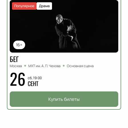
Популярное
Драма
16+
БЕГ
Москва
МХТ им. А. П. Чехова
Основная сцена
26
сб, 19:00
СЕНТ
Купить билеты