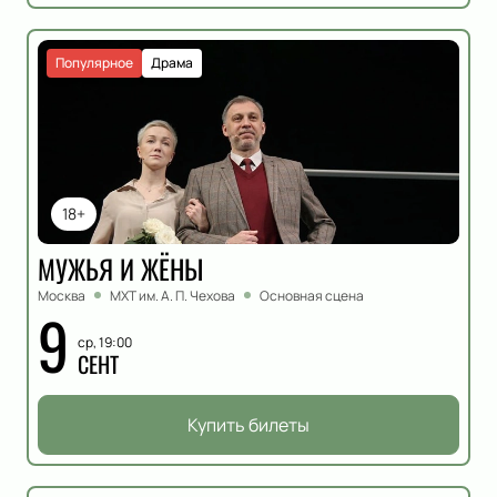
Популярное
Драма
18+
МУЖЬЯ И ЖЁНЫ
Москва
МХТ им. А. П. Чехова
Основная сцена
9
ср, 19:00
СЕНТ
Купить билеты