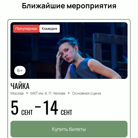
Ближайшие мероприятия
Популярное
Комедия
6+
ЧАЙКА
Москва
МХТ им. А. П. Чехова
Основная сцена
5
14
СЕНТ
СЕНТ
Купить билеты