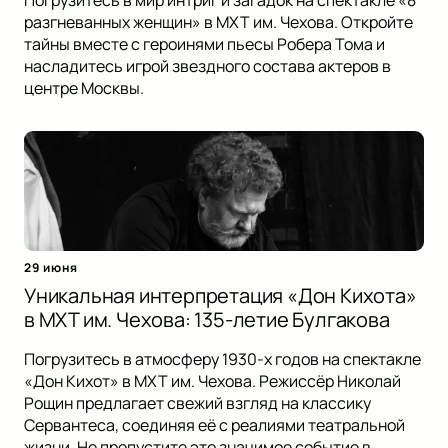
Погрузитесь в мир интриг и загадок на спектакле «8
разгневанных женщин» в МХТ им. Чехова. Откройте
тайны вместе с героинями пьесы Робера Тома и
насладитесь игрой звездного состава актеров в
центре Москвы.
29 июня
Уникальная интерпретация «Дон Кихота»
в МХТ им. Чехова: 135-летие Булгакова
Погрузитесь в атмосферу 1930-х годов на спектакле
«Дон Кихот» в МХТ им. Чехова. Режиссёр Николай
Рощин предлагает свежий взгляд на классику
Сервантеса, соединяя её с реалиями театральной
жизни. Не пропустите это значимое событие в