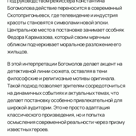
Под руководством режиссера Константина
Богомолова действие переносится в современный
Скотопригоньевск, где телевидение и индустрия
красоты становятся символами новой эпохи.
Центральное место в постановке занимает особняк
Федора Карамазова, который своим мрачным
обликом подчеркивает моральное разложение его
жильцов.
В этой интерпретации Богомолов делает акцент на
детективной линии сюжета, оставляя в тени
философские и религиозные мотивы оригинала.
Такой подход позволяет зрителям сосредоточиться
на динамичных событиях и актуальных темах, что
делает постановку особенно привлекательной для
широкой аудитории. Это не просто адаптация
классического произведения, но и попытка
осмысления современной реальности через призму
известных героев.