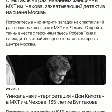
Спектакль «8 разгневанных женщин» в
МХТ им. Чехова: захватывающий детектив
на сцене Москвы
Погрузитесь в мир интриг и загадок на спектакле «8
разгневанных женщин» в МХТ им. Чехова. Откройте
тайны вместе с героинями пьесы Робера Тома и
насладитесь игрой звездного состава актеров в
центре Москвы.
29 июня
Уникальная интерпретация «Дон Кихота»
в МХТ им. Чехова: 135-летие Булгакова
Погрузитесь в атмосферу 1930-х годов на спектакле