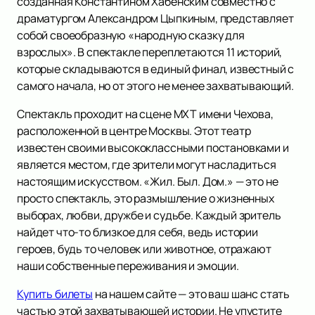
созданная Константином Хабенским совместно с
драматургом Александром Цыпкиным, представляет
собой своеобразную «народную сказку для
взрослых». В спектакле переплетаются 11 историй,
которые складываются в единый финал, известный с
самого начала, но от этого не менее захватывающий.
Спектакль проходит на сцене МХТ имени Чехова,
расположенной в центре Москвы. Этот театр
известен своими высококлассными постановками и
является местом, где зрители могут насладиться
настоящим искусством. «Жил. Был. Дом.» — это не
просто спектакль, это размышление о жизненных
выборах, любви, дружбе и судьбе. Каждый зритель
найдет что-то близкое для себя, ведь истории
героев, будь то человек или животное, отражают
наши собственные переживания и эмоции.
Купить билеты
на нашем сайте — это ваш шанс стать
частью этой захватывающей истории. Не упустите