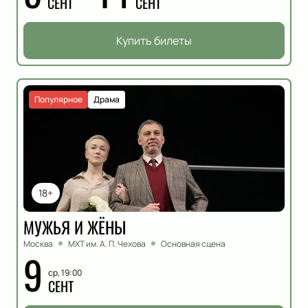
СЕНТ
СЕНТ
Купить билеты
Популярное
Драма
18+
МУЖЬЯ И ЖЁНЫ
Москва
МХТ им. А. П. Чехова
Основная сцена
9
ср, 19:00
СЕНТ