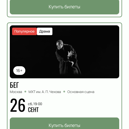
Купить билеты
Популярное
Драма
16+
БЕГ
Москва
МХТ им. А. П. Чехова
Основная сцена
26
сб, 19:00
СЕНТ
Купить билеты