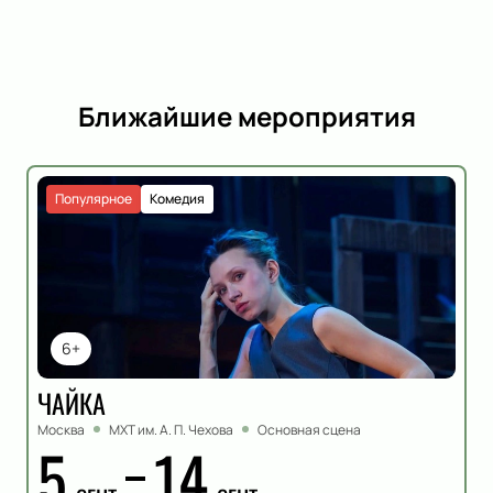
Ближайшие мероприятия
Популярное
Комедия
6+
ЧАЙКА
Москва
МХТ им. А. П. Чехова
Основная сцена
5
14