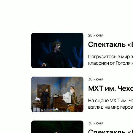
28 июля
Спектакль «В
Погрузитесь в мир з
классики от Гоголя
30 июня
МХТ им. Чех
На сцене МХТ им. Ч
взгляд на мир геро
30 июня
Спектакль «