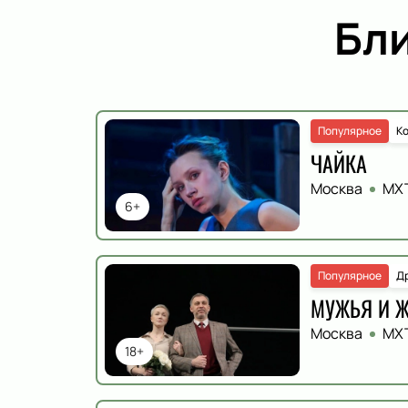
Бл
Популярное
К
ЧАЙКА
Москва
МХТ
6+
Популярное
Д
МУЖЬЯ И 
Москва
МХТ
18+