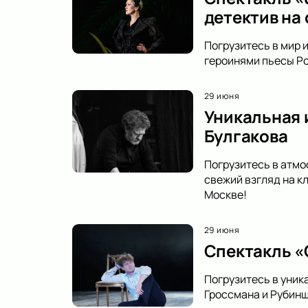
детектив на
Погрузитесь в мир 
героинями пьесы Ро
29 июня
Уникальная 
Булгакова
Погрузитесь в атмо
свежий взгляд на к
Москве!
29 июня
Спектакль «
Погрузитесь в уник
Гроссмана и Рубинш