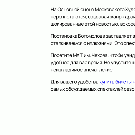
На Основной сцене Московского Худо
переплетаются, создавая жанр «драм
шокированные этой новостью, вскоре 
Постановка Богомолова заставляет з
сталкиваемся с иллюзиями. Это спек
Посетите МХТ им. Чехова, чтобы увид
удобное для вас время. Не упустите 
неизгладимое впечатление.
Для вашего удобства
купить билеты 
самых обсуждаемых спектаклей сезон