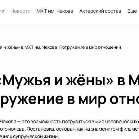
ли
Новости
МХТ им. Чехова
Актерский состав
Еще
я и жёны» в МХТ им. Чехова: Погружение в мир отношений
«Мужья и жёны» в М
гружение в мир от
 Чехова — это возможность погрузиться в мир человеческих
огомолова. Постановка, основанная на знаменитом фильме 
ечиях супружеской жизни.