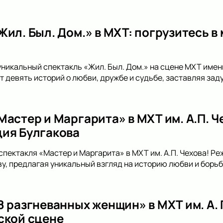
Жил. Был. Дом.» в МХТ: погрузитесь в
уникальный спектакль «Жил. Был. Дом.» на сцене МХТ имени
 девять историй о любви, дружбе и судьбе, заставляя зад
Мастер и Маргарита» в МХТ им. А.П. 
ия Булгакова
спектакля «Мастер и Маргарита» в МХТ им. А.П. Чехова! Р
, предлагая уникальный взгляд на историю любви и борьбы
 разгневанных женщин» в МХТ им. А. П
ской сцене