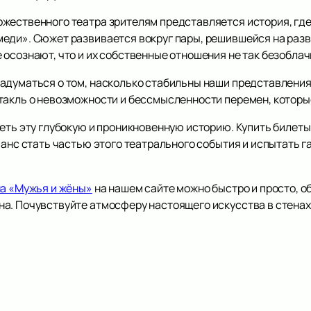
жественного театра зрителям представляется история, где
еди». Сюжет развивается вокруг пары, решившейся на разво
осознают, что и их собственные отношения не так безоблачн
адуматься о том, насколько стабильны наши представления 
такль о невозможности и бессмысленности перемен, которые
еть эту глубокую и проникновенную историю. Купить билеты
шанс стать частью этого театрального события и испытать г
на «Мужья и жёны»
на нашем сайте можно быстро и просто, о
а. Почувствуйте атмосферу настоящего искусства в стенах