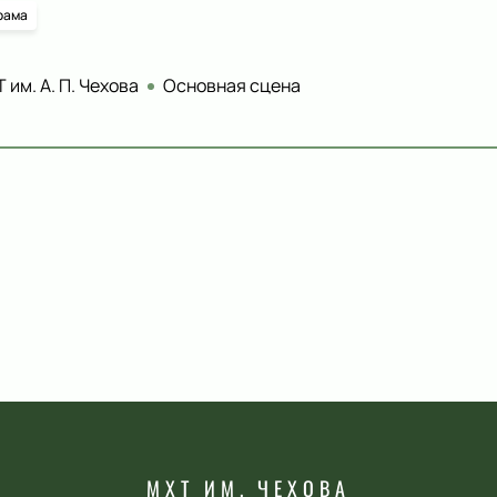
рама
 им. А. П. Чехова
Основная сцена
МХТ ИМ. ЧЕХОВА