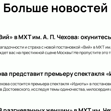
Больше новостей
ий» в МХТ им. А. П. Чехова: окунитесь
агадочности и страха с новой постановкой «Вий» в МХТ им.
 ждет вас на престижной сцене Москвы! Не пропустите это 
ова представит премьеру спектакля 
ехова состоится премьера спектакля «Идиоты» в постанов
ев Достоевского, исследуя темы одиночества, милосердия 
8 разгневанных женщин» в МХТ им. Ч