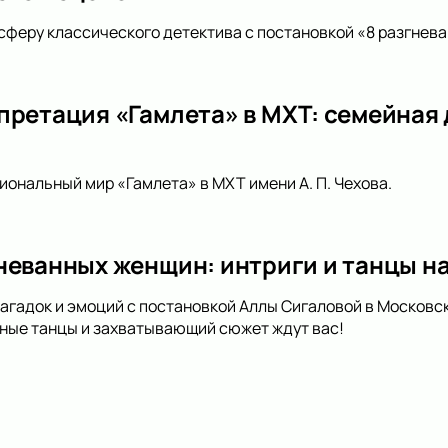
сферу классического детектива с постановкой «8 разгневан
претация «Гамлета» в МХТ: семейная
иональный мир «Гамлета» в МХТ имени А. П. Чехова.
неванных женщин: интриги и танцы на
загадок и эмоций с постановкой Аллы Сигаловой в Московс
ные танцы и захватывающий сюжет ждут вас!