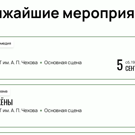
ижайшие мероприя
омедия
5
 им. А. П. Чехова
Основная сцена
сб, 1
СЕН
рама
ЖЁНЫ
 им. А. П. Чехова
Основная сцена