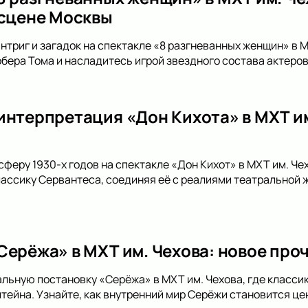
 сцене Москвы
интриг и загадок на спектакле «8 разгневанных женщин» в М
бера Тома и насладитесь игрой звездного состава актеров
интерпретация «Дон Кихота» в МХТ им
сферу 1930-х годов на спектакле «Дон Кихот» в МХТ им. Ч
лассику Сервантеса, соединяя её с реалиями театральной ж
Серёжа» в МХТ им. Чехова: новое про
альную постановку «Серёжа» в МХТ им. Чехова, где класси
тейна. Узнайте, как внутренний мир Серёжи становится це