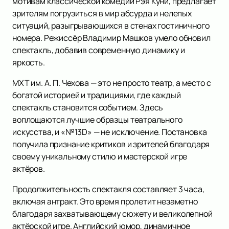
мотивам классической комедии Рэя Куни, предлагает
зрителям погрузиться в мир абсурда и нелепых
ситуаций, разыгрывающихся в стенах гостиничного
номера. Режиссёр Владимир Машков умело обновил
спектакль, добавив современную динамику и
яркость.
МХТ им. А. П. Чехова — это не просто театр, а место с
богатой историей и традициями, где каждый
спектакль становится событием. Здесь
воплощаются лучшие образцы театрального
искусства, и «№13D» — не исключение. Постановка
получила признание критиков и зрителей благодаря
своему уникальному стилю и мастерской игре
актёров.
Продолжительность спектакля составляет 3 часа,
включая антракт. Это время пролетит незаметно
благодаря захватывающему сюжету и великолепной
актёрской игре. Английский юмор, динамичное