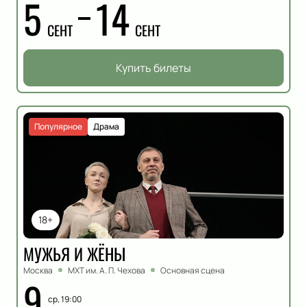
5
14
СЕНТ
СЕНТ
Купить билеты
Популярное
Драма
18+
МУЖЬЯ И ЖЁНЫ
Москва
МХТ им. А. П. Чехова
Основная сцена
9
ср, 19:00