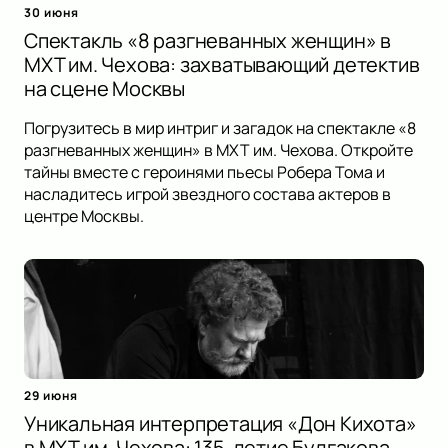
30 июня
Спектакль «8 разгневанных женщин» в
МХТ им. Чехова: захватывающий детектив
на сцене Москвы
Погрузитесь в мир интриг и загадок на спектакле «8
разгневанных женщин» в МХТ им. Чехова. Откройте
тайны вместе с героинями пьесы Робера Тома и
насладитесь игрой звездного состава актеров в
центре Москвы.
29 июня
Уникальная интерпретация «Дон Кихота»
в МХТ им. Чехова: 135-летие Булгакова