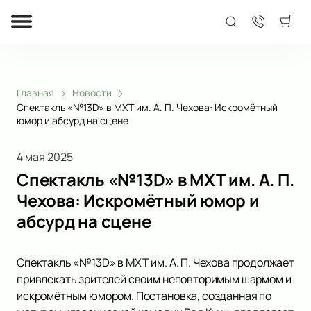
Главная
Новости
Спектакль «№13D» в МХТ им. А. П. Чехова: Искромётный
юмор и абсурд на сцене
4 мая 2025
Спектакль «№13D» в МХТ им. А. П.
Чехова: Искромётный юмор и
абсурд на сцене
Спектакль «№13D» в МХТ им. А. П. Чехова продолжает
привлекать зрителей своим неповторимым шармом и
искромётным юмором. Постановка, созданная по