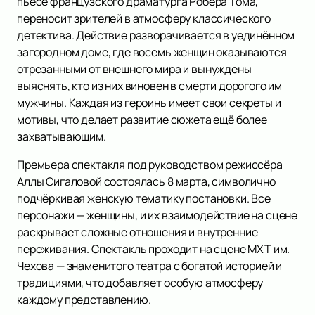
пьесе французского драматурга Робера Тома,
переносит зрителей в атмосферу классического
детектива. Действие разворачивается в уединённом
загородном доме, где восемь женщин оказываются
отрезанными от внешнего мира и вынуждены
выяснять, кто из них виновен в смерти дорогого им
мужчины. Каждая из героинь имеет свои секреты и
мотивы, что делает развитие сюжета ещё более
захватывающим.
Премьера спектакля под руководством режиссёра
Аллы Сигаловой состоялась 8 марта, символично
подчёркивая женскую тематику постановки. Все
персонажи — женщины, и их взаимодействие на сцене
раскрывает сложные отношения и внутренние
переживания. Спектакль проходит на сцене МХТ им.
Чехова — знаменитого театра с богатой историей и
традициями, что добавляет особую атмосферу
каждому представлению.