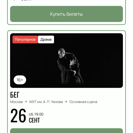
Купить билеты
Популярное
Драма
16+
БЕГ
Москва
МХТ им. А. П. Чехова
Основная сцена
26
сб, 19:00
СЕНТ