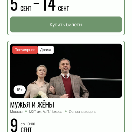
5
14
СЕНТ
СЕНТ
Купить билеты
Популярное
Драма
18+
МУЖЬЯ И ЖЁНЫ
Москва
МХТ им. А. П. Чехова
Основная сцена
9
ср, 19:00
СЕНТ