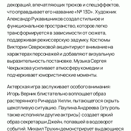
декораций, впечатляющих трюков и спецэффектов,
что оправдывает его название «№ 13D». Художник
Александр Рукавишников создал стильное и
функциональное пространство, которое легко
трансформируется в зависимости от сюжета,
поддерживая режиссерскую задумку. Костюмы
Виктории Севрюковой акцентируют внимание на
характерах персонажей и добавляют визуальную
выразительность постановке. Музыка Сергея
Чекрыжова усиливает атмосферу комедии и
подчеркивает юмористические моменты.
Актерская игра заслуживает особого внимания:
Игорь Верник блистательно воплощает образ
растерянного Ричарда Уилли, пытающегося скрыть
щекотливую ситуацию. Паулина Андреева (эту роль
также исполняли другие актрисы) создает яркий
образ секретарши Джейн, попавшей в водоворот
событий. Михаил Трухин демонстрирует выдающиеся