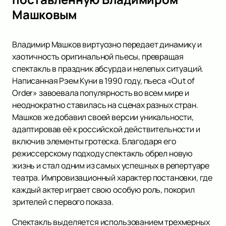
Машковым
Владимир Машков виртуозно передает динамику и
хаотичность оригинальной пьесы, превращая
спектакль в праздник абсурда и нелепых ситуаций.
Написанная Рэем Куни в 1990 году, пьеса «Out of
Order» завоевала популярность во всем мире и
неоднократно ставилась на сценах разных стран.
Машков же добавил своей версии уникальности,
адаптировав её к российской действительности и
включив элементы гротеска. Благодаря его
режиссерскому подходу спектакль обрел новую
жизнь и стал одним из самых успешных в репертуаре
театра. Импровизационный характер постановки, где
каждый актер играет свою особую роль, покорил
зрителей с первого показа.
Спектакль выделяется использованием трехмерных