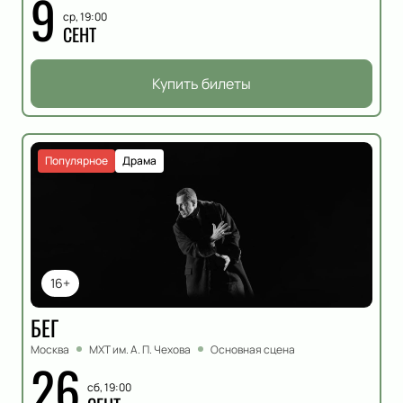
9
ср, 19:00
СЕНТ
Купить билеты
Популярное
Драма
16+
БЕГ
Москва
МХТ им. А. П. Чехова
Основная сцена
26
сб, 19:00