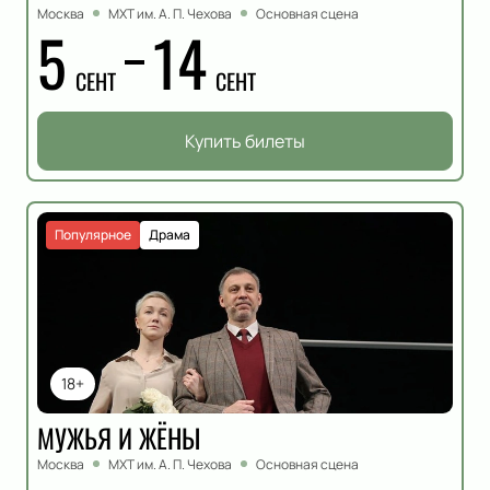
Москва
МХТ им. А. П. Чехова
Основная сцена
5
14
СЕНТ
СЕНТ
Купить билеты
Популярное
Драма
18+
МУЖЬЯ И ЖЁНЫ
Москва
МХТ им. А. П. Чехова
Основная сцена