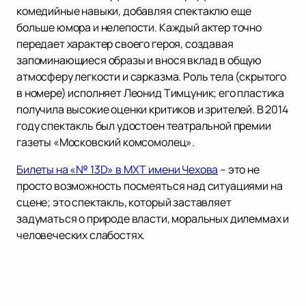
комедийные навыки, добавляя спектаклю еще
больше юмора и нелепости. Каждый актер точно
передает характер своего героя, создавая
запоминающиеся образы и внося вклад в общую
атмосферу легкости и сарказма. Роль тела (скрытого
в номере) исполняет Леонид Тимцуник; его пластика
получила высокие оценки критиков и зрителей. В 2014
году спектакль был удостоен театральной премии
газеты «Московский комсомолец».
Билеты на «№ 13D» в МХТ имени Чехова
– это не
просто возможность посмеяться над ситуациями на
сцене; это спектакль, который заставляет
задуматься о природе власти, моральных дилеммах и
человеческих слабостях.