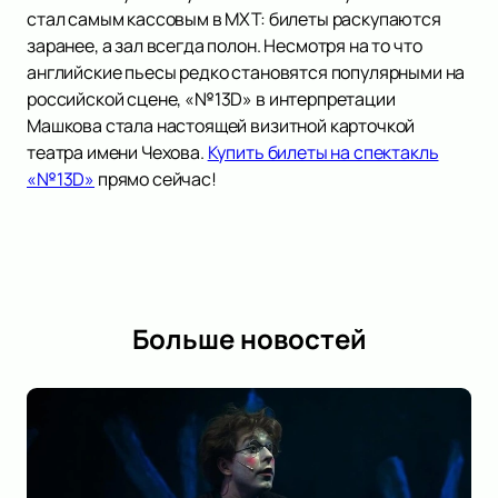
стал самым кассовым в МХТ: билеты раскупаются
заранее, а зал всегда полон. Несмотря на то что
английские пьесы редко становятся популярными на
российской сцене, «№13D» в интерпретации
Машкова стала настоящей визитной карточкой
театра имени Чехова.
Купить билеты на спектакль
«№13D»
прямо сейчас!
Больше новостей