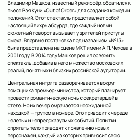
Владимир Машков, известный режиссёр, обратился к
пьесе Рэя Куни «Out of Order» для создания комедии
положений. Этот спектакль представляет собой
настоящий вихрь абсурда, где каждый новый
сюжетный поворот вызывает у зрителей приступы
смеха. Впервые постановка под названием «№13»
была представлена на сцене МХТ имени А.П. Чехова в
2001 году. В 2014 году Машков решил освежить
спектакль, добавив в него множество московских
реалий, понятных и близких российской аудитории.
Центральная интрига разворачивается вокруг
помощника премьер-министра, который планирует
провести романтическую ночь с секретаршей в
отеле. Но их вечер омрачается неожиданной
находкой — трупом в номере. Это приводит к череде
нелепых и непредсказуемых событий. Попытки
спрятать тело приводят к появлению новых
персонажей, каждый из которых привносит свою