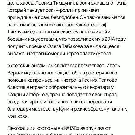
долю хаоса. Леонид Тимцуник в роли ожившего трупа,
который танцует рок-н-ролл и принимает
причудливые позы, бесподобен. Он также занимался
пластикой остальных актёров как хореограф.
Тимцуник с детства увлекается пантомимой и
боевыми искусствами, что позволило ему в 2014 году
получить премию Олега Табакова за выдающееся
выражение трагикомедии через пластику тела.
Актерский ансамбль спектакля впечатляет: Игорь
Верник идеально воплощает образ растерянного
помощника премьер-министра, а Ксения Теплова
блестяще играет сообразительную секретаршу.
Каждый актер безупречно попадает в свой образ,
создавая яркие и запоминающиеся персонажи
благодаря мастерству Куни и режиссёрскому таланту
Машкова.
Декорации и костюмы в «№13D» заслуживают