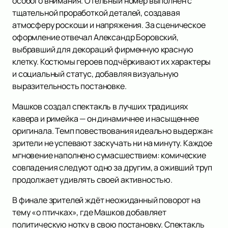
особого внимания. Отельный номер выполнен с
тщательной проработкой деталей, создавая
атмосферу роскоши и напряжения. За сценическое
оформление отвечал Александр Боровский,
выбравший для декораций фирменную красную
клетку. Костюмы героев подчёркивают их характеры
и социальный статус, добавляя визуальную
выразительность постановке.
Машков создал спектакль в лучших традициях
кавера и римейка — он динамичнее и насыщеннее
оригинала. Темп повествования идеально выдержан:
зрители не успевают заскучать ни на минуту. Каждое
мгновение наполнено сумасшествием: комические
совпадения следуют одно за другим, а оживший труп
продолжает удивлять своей активностью.
В финале зрителей ждёт неожиданный поворот на
тему «о птичках», где Машков добавляет
политическую нотку в свою постановку. Спектакль