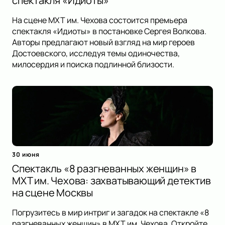
спектакля «Идиоты»
На сцене МХТ им. Чехова состоится премьера
спектакля «Идиоты» в постановке Сергея Волкова.
Авторы предлагают новый взгляд на мир героев
Достоевского, исследуя темы одиночества,
милосердия и поиска подлинной близости.
30 июня
Спектакль «8 разгневанных женщин» в
МХТ им. Чехова: захватывающий детектив
на сцене Москвы
Погрузитесь в мир интриг и загадок на спектакле «8
разгневанных женщин» в МХТ им. Чехова. Откройте