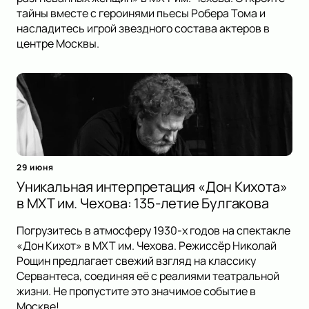
тайны вместе с героинями пьесы Робера Тома и
насладитесь игрой звездного состава актеров в
центре Москвы.
29 июня
Уникальная интерпретация «Дон Кихота»
в МХТ им. Чехова: 135-летие Булгакова
Погрузитесь в атмосферу 1930-х годов на спектакле
«Дон Кихот» в МХТ им. Чехова. Режиссёр Николай
Рощин предлагает свежий взгляд на классику
Сервантеса, соединяя её с реалиями театральной
жизни. Не пропустите это значимое событие в
Москве!