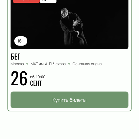
16+
БЕГ
Москва
МХТ им. А. П. Чехова
Основная сцена
26
сб, 19:00
СЕНТ
Купить билеты