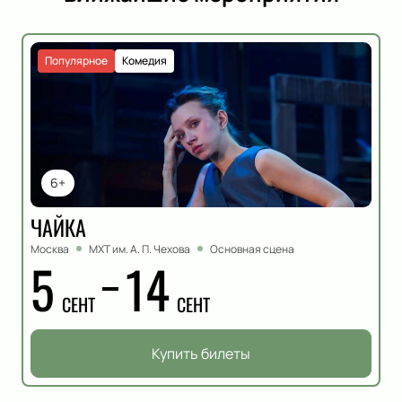
Популярное
Комедия
6+
ЧАЙКА
Москва
МХТ им. А. П. Чехова
Основная сцена
5
14
СЕНТ
СЕНТ
Купить билеты