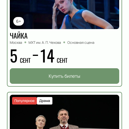
6+
ЧАЙКА
Москва
МХТ им. А. П. Чехова
Основная сцена
5
14
СЕНТ
СЕНТ
Купить билеты
Популярное
Драма