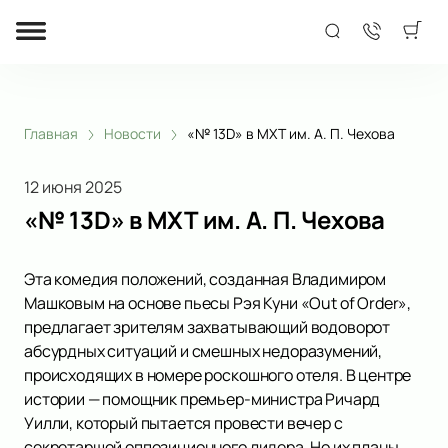
Главная
Новости
«№ 13D» в МХТ им. А. П. Чехова
12 июня 2025
«№ 13D» в МХТ им. А. П. Чехова
Эта комедия положений, созданная Владимиром
Машковым на основе пьесы Рэя Куни «Out of Order»,
предлагает зрителям захватывающий водоворот
абсурдных ситуаций и смешных недоразумений,
происходящих в номере роскошного отеля. В центре
истории — помощник премьер-министра Ричард
Уилли, который пытается провести вечер с
секретаршей оппозиционного лидера. Но их планы