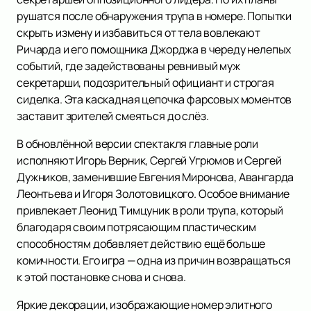
рушатся после обнаружения трупа в номере. Попытки
скрыть измену и избавиться от тела вовлекают
Ричарда и его помощника Джорджа в череду нелепых
событий, где задействованы ревнивый муж
секретарши, подозрительный официант и строгая
сиделка. Эта каскадная цепочка фарсовых моментов
заставит зрителей смеяться до слёз.
В обновлённой версии спектакля главные роли
исполняют Игорь Верник, Сергей Угрюмов и Сергей
Дужников, заменившие Евгения Миронова, Авангарда
Леонтьева и Игоря Золотовицкого. Особое внимание
привлекает Леонид Тимцуник в роли трупа, который
благодаря своим потрясающим пластическим
способностям добавляет действию ещё больше
комичности. Его игра — одна из причин возвращаться
к этой постановке снова и снова.
Яркие декорации, изображающие номер элитного