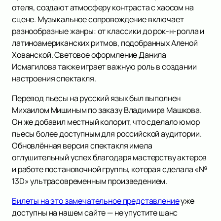
отеля, создают атмосферу контраста с хаосом на
сцене. Музыкальное сопровождение включает
разнообразные жанры: от классики до рок-н-ролла и
латиноамериканских ритмов, подобранных Аленой
Хованской. Световое оформление Данила
Исмагилова также играет важную роль в создании
настроения спектакля.
Перевод пьесы на русский язык был выполнен
Михаилом Мишиным по заказу Владимира Машкова.
Он же добавил местный колорит, что сделало юмор
пьесы более доступным для российской аудитории.
Обновлённая версия спектакля имела
оглушительный успех благодаря мастерству актеров
и работе постановочной группы, которая сделала «№
13D» ультрасовременным произведением.
Билеты на это замечательное представление
уже
доступны на нашем сайте — не упустите шанс