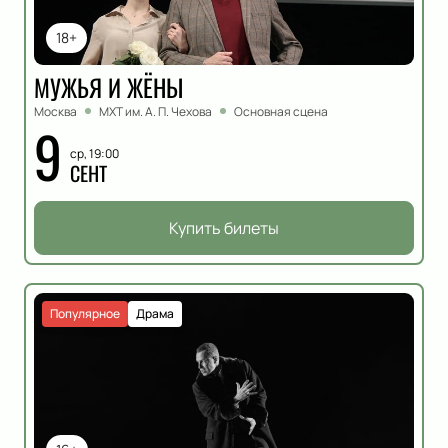
18+
МУЖЬЯ И ЖЁНЫ
Москва
МХТ им. А. П. Чехова
Основная сцена
9
ср, 19:00
СЕНТ
Купить билеты
Популярное
Драма