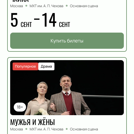
Москва
МХТ им. А. П. Чехова
Основная сцена
5
14
СЕНТ
СЕНТ
Купить билеты
Популярное
Драма
18+
МУЖЬЯ И ЖЁНЫ
Москва
МХТ им. А. П. Чехова
Основная сцена