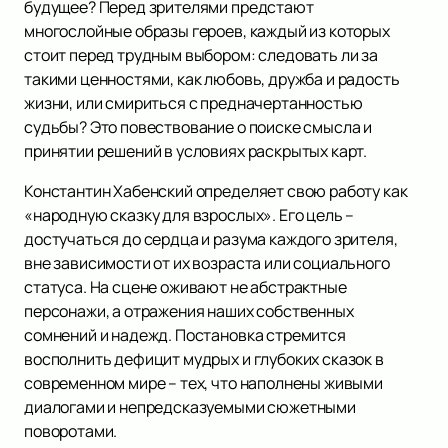
будущее? Перед зрителями предстают
многослойные образы героев, каждый из которых
стоит перед трудным выбором: следовать ли за
такими ценностями, как любовь, дружба и радость
жизни, или смириться с предначертанностью
судьбы? Это повествование о поиске смысла и
принятии решений в условиях раскрытых карт.
Константин Хабенский определяет свою работу как
«народную сказку для взрослых». Его цель –
достучаться до сердца и разума каждого зрителя,
вне зависимости от их возраста или социального
статуса. На сцене оживают не абстрактные
персонажи, а отражения наших собственных
сомнений и надежд. Постановка стремится
восполнить дефицит мудрых и глубоких сказок в
современном мире – тех, что наполнены живыми
диалогами и непредсказуемыми сюжетными
поворотами.