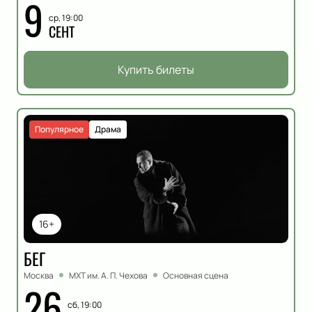
9
ср, 19:00
СЕНТ
Купить билеты
Популярное
Драма
16+
БЕГ
Москва
МХТ им. А. П. Чехова
Основная сцена
26
сб, 19:00