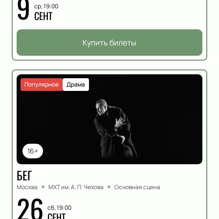
9
ср, 19:00
СЕНТ
Купить билеты
Популярное
Драма
16+
БЕГ
Москва
МХТ им. А. П. Чехова
Основная сцена
26
сб, 19:00
СЕНТ