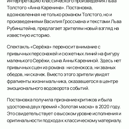
интерпретацию классического произведения Льва
Толстого «Анна Каренина». Постановка,
вдохновленная не только романом Толстого, но и
произведениями Василия Гроссмана и текстами Льва
Рубинштейна, предлагает зрителям новый взгляд на
известную историю.
Спектакль «Серёжа» переносит внимание с
привычных персонажей и сюжетных линий на фигуру
маленького Серёжи, сына Анны Карениной. Здесь нет
привычных сцен из романа: ни сенокоса, ни званых
обедов, ни скачек. Вместо этого зрители увидят
фрагменты жизни мальчика, оказавшегося в центре
эмоционального водоворота событий.
Постановка получила признание критиков и была
удостоена двух премий «Золотая маска» в 2020 году.
Это свидетельствует о высоком уровне исполнения и
оригинальности подхода к классическому материалу.