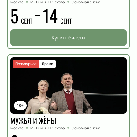
Москва
МХТ им. А. П. Чехова
Основная сцена
5
14
СЕНТ
СЕНТ
Купить билеты
Популярное
Драма
18+
МУЖЬЯ И ЖЁНЫ
Москва
МХТ им. А. П. Чехова
Основная сцена