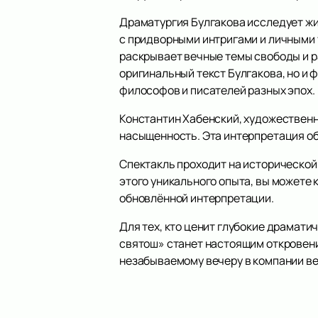
Драматургия Булгакова исследует жи
с придворными интригами и личными т
раскрывает вечные темы свободы и р
оригинальный текст Булгакова, но и 
философов и писателей разных эпох.
Константин Хабенский, художественн
насыщенность. Эта интерпретация о
Спектакль проходит на исторической 
этого уникального опыта, вы можете 
обновлённой интерпретации.
Для тех, кто ценит глубокие драмати
святош» станет настоящим откровен
незабываемому вечеру в компании ве