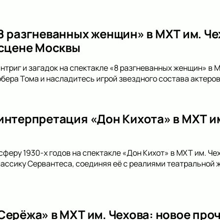
8 разгневанных женщин» в МХТ им. Ч
 сцене Москвы
интриг и загадок на спектакле «8 разгневанных женщин» в М
бера Тома и насладитесь игрой звездного состава актеров
интерпретация «Дон Кихота» в МХТ им
сферу 1930-х годов на спектакле «Дон Кихот» в МХТ им. Ч
лассику Сервантеса, соединяя её с реалиями театральной ж
Серёжа» в МХТ им. Чехова: новое про