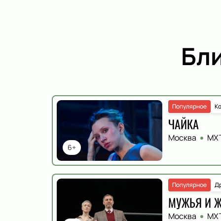
Бл
Популярное
К
ЧАЙКА
Москва
МХТ
6+
Популярное
Д
МУЖЬЯ И 
Москва
МХТ