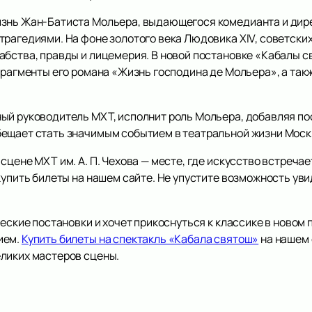
знь Жан-Батиста Мольера, выдающегося комедианта и дире
рагедиями. На фоне золотого века Людовика XIV, советских
абства, правды и лицемерия. В новой постановке «Кабалы с
фрагменты его романа «Жизнь господина де Мольера», а так
ый руководитель МХТ, исполнит роль Мольера, добавляя по
бещает стать значимым событием в театральной жизни Моск
сцене МХТ им. А. П. Чехова — месте, где искусство встречае
купить билеты на нашем сайте. Не упустите возможность уви
ческие постановки и хочет прикоснуться к классике в новом
ием.
Купить билеты на спектакль «Кабала святош»
на нашем 
ликих мастеров сцены.