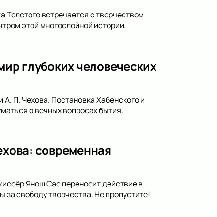
ка Толстого встречается с творчеством
нтром этой многослойной истории.
 мир глубоких человеческих
 А. П. Чехова. Постановка Хабенского и
уматься о вечных вопросах бытия.
Чехова: современная
ежиссёр Янош Сас переносит действие в
 за свободу творчества. Не пропустите!