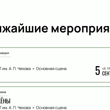
ижайшие мероприя
омедия
5
 им. А. П. Чехова
Основная сцена
сб, 1
СЕН
рама
ЖЁНЫ
 им. А. П. Чехова
Основная сцена