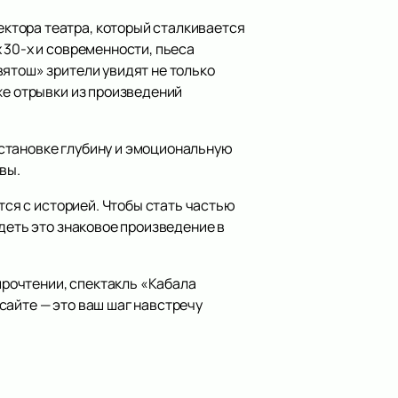
ктора театра, который сталкивается
 30-х и современности, пьеса
вятош» зрители увидят не только
же отрывки из произведений
становке глубину и эмоциональную
вы.
тся с историей. Чтобы стать частью
деть это знаковое произведение в
 прочтении, спектакль «Кабала
сайте — это ваш шаг навстречу