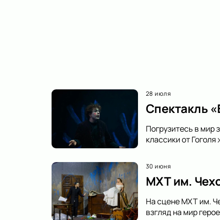
28 июля
Спектакль «В
Погрузитесь в мир з
классики от Гоголя
30 июня
МХТ им. Чех
На сцене МХТ им. Ч
взгляд на мир геро