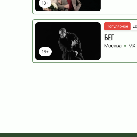
18+
Популярное
Д
БЕГ
Москва
МХТ
16+