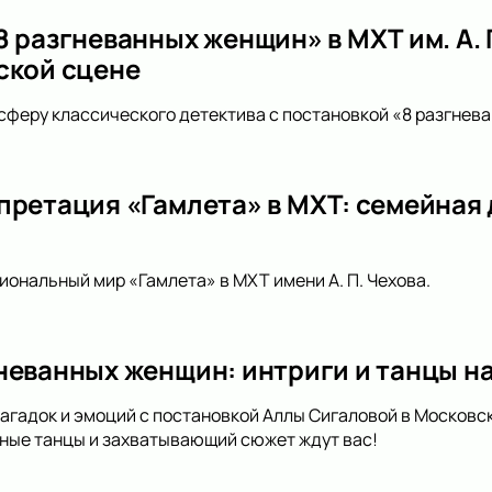
 разгневанных женщин» в МХТ им. А. П
ской сцене
сферу классического детектива с постановкой «8 разгневан
претация «Гамлета» в МХТ: семейная
иональный мир «Гамлета» в МХТ имени А. П. Чехова.
неванных женщин: интриги и танцы на
загадок и эмоций с постановкой Аллы Сигаловой в Московс
ные танцы и захватывающий сюжет ждут вас!