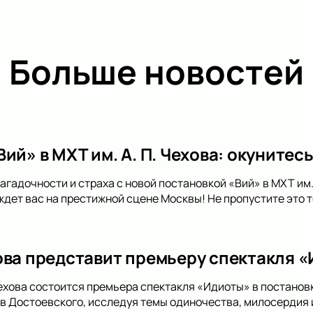
Больше новостей
ий» в МХТ им. А. П. Чехова: окунитесь
агадочности и страха с новой постановкой «Вий» в МХТ им.
 ждет вас на престижной сцене Москвы! Не пропустите это 
ова представит премьеру спектакля 
ехова состоится премьера спектакля «Идиоты» в постанов
ев Достоевского, исследуя темы одиночества, милосердия 