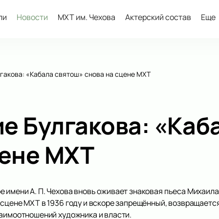
ли
Новости
МХТ им. Чехова
Актерский состав
Еще
гакова: «Кабала святош» снова на сцене МХТ
е Булгакова: «Каб
цене МХТ
 имени А. П. Чехова вновь оживает знаковая пьеса Михаила
сцене МХТ в 1936 году и вскоре запрещённый, возвращается
заимоотношений художника и власти.