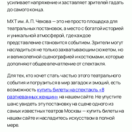
усиливает напряжение и заставляет зрителей гадать
до самого конца.
МХТ им. А. П. Чехова — это не просто площадка для
театральных постановок, а место с богатой историей
и уникальной атмосферой, где каждое
представление становится событием. Зрители могут
насладиться не только захватывающим сюжетом, но
и великолепной сценографией и костюмами, которые
дополняют общее впечатление от спектакля.
Для тех, кто хочет стать частью этого театрального
события и погрузиться в мир загадок и эмоций, есть
возможность
купить билеты на спектакль «8
разгневанных женщин»
на нашем сайте. Не упустите
шанс увидеть эту постановку на сцене одного из
самых известных театров Москвы — купить билеты на
нашем сайте и насладитесь искусством в полной
мере.