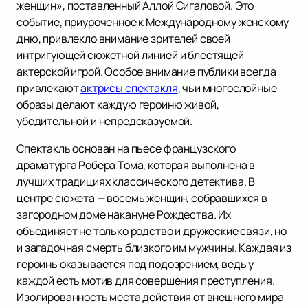
женщин», поставленный Аллой Сигаловой. Это
событие, приуроченное к Международному женскому
дню, привлекло внимание зрителей своей
интригующей сюжетной линией и блестящей
актерской игрой. Особое внимание публики всегда
привлекают
актрисы спектакля
, чьи многослойные
образы делают каждую героиню живой,
убедительной и непредсказуемой.
Спектакль основан на пьесе французского
драматурга Робера Тома, которая выполнена в
лучших традициях классического детектива. В
центре сюжета — восемь женщин, собравшихся в
загородном доме накануне Рождества. Их
объединяет не только родство и дружеские связи, но
и загадочная смерть близкого им мужчины. Каждая из
героинь оказывается под подозрением, ведь у
каждой есть мотив для совершения преступления.
Изолированность места действия от внешнего мира