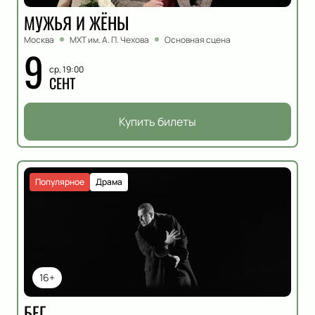
МУЖЬЯ И ЖЁНЫ
Москва
МХТ им. А. П. Чехова
Основная сцена
9
ср, 19:00
СЕНТ
Купить билеты
Популярное
Драма
16+
БЕГ