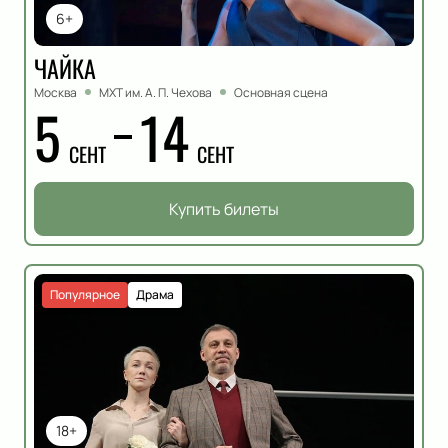
6+
ЧАЙКА
Москва
МХТ им. А. П. Чехова
Основная сцена
5
14
СЕНТ
СЕНТ
Купить билеты
Популярное
Драма
18+