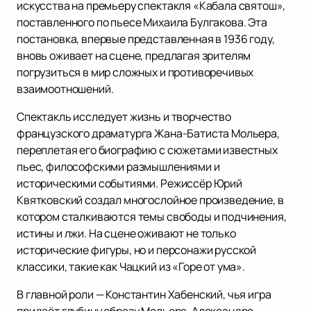
искусства на премьеру спектакля «Кабала святош»,
поставленного по пьесе Михаила Булгакова. Эта
постановка, впервые представленная в 1936 году,
вновь оживает на сцене, предлагая зрителям
погрузиться в мир сложных и противоречивых
взаимоотношений.
Спектакль исследует жизнь и творчество
французского драматурга Жана-Батиста Мольера,
переплетая его биографию с сюжетами известных
пьес, философскими размышлениями и
историческими событиями. Режиссёр Юрий
Квятковский создал многослойное произведение, в
котором сталкиваются темы свободы и подчинения,
истины и лжи. На сцене оживают не только
исторические фигуры, но и персонажи русской
классики, такие как Чацкий из «Горе от ума».
В главной роли — Константин Хабенский, чья игра