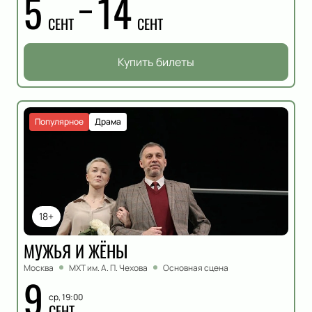
5
14
СЕНТ
СЕНТ
Купить билеты
Популярное
Драма
18+
МУЖЬЯ И ЖЁНЫ
Москва
МХТ им. А. П. Чехова
Основная сцена
9
ср, 19:00
СЕНТ