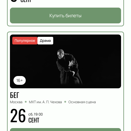
Купить билеты
Популярное
Драма
16+
БЕГ
Москва
МХТ им. А. П. Чехова
Основная сцена
26
сб, 19:00
СЕНТ