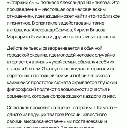
«Старший сын» по пьесе Александра Вампилова. Это
произведение — настоящая ода человеческим
отношениям, где каждый может найти что-то близкое
и понятное. В спектакле задействованы такие
актёры, как Александр Семчев, Кирилл Власов,
Маргарита Якимова и другие талантливые артисты.
Действие пьесы разворачивается в обычной
городской окраине, где молодой человек случайно
вторгается в жизнь чужой семьи, объявляя себя их
сыном и братом. Эта шутка неожиданно приводит к
обретению настоящей семьи и любви. Однако за
кажущейся простотой сюжета скрывается глубокий
философский подтекст о возможности счастья и
сомнениях, которые сопровождают каждого из нас.
Спектакль проходит на сцене Театра им. Г. Камала —
одного из ведущих театров России, известного
своими высококачественными постановками и