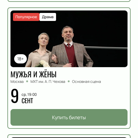
Популярное
Драма
18+
МУЖЬЯ И ЖЁНЫ
Москва
МХТ им. А. П. Чехова
Основная сцена
9
ср, 19:00
СЕНТ
Купить билеты