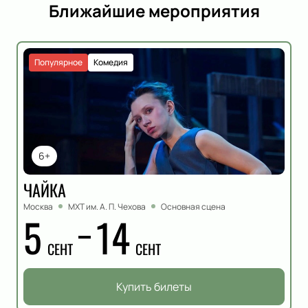
Ближайшие мероприятия
Популярное
Комедия
6+
ЧАЙКА
Москва
МХТ им. А. П. Чехова
Основная сцена
5
14
СЕНТ
СЕНТ
Купить билеты