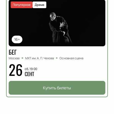
Популярное
Драма
16+
БЕГ
Москва
МХТ им. А. П. Чехова
Основная сцена
26
сб, 19:00
СЕНТ
Купить билеты