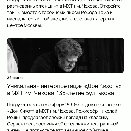
разгневанных женщин» в МХТ им. Чехова. Откройте
тайны вместе с героинями пьесы Робера Тома и
насладитесь игрой звездного состава актеров в
центре Москвы.
29 июня
Уникальная интерпретация «Дон Кихота»
в МХТ им. Чехова: 135-летие Булгакова
Погрузитесь в атмосферу 1930-х годов на спектакле
«Дон Кихот» в МХТ им. Чехова. Режиссёр Николай
Рощин предлагает свежий взгляд на классику
Сервантеса, соединяя её с реалиями театральной
жизни. Не пропустите это значимое событие в