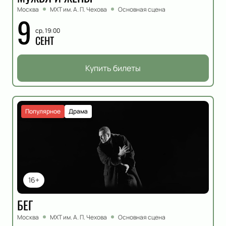
Москва
МХТ им. А. П. Чехова
Основная сцена
9
ср, 19:00
СЕНТ
Купить билеты
Популярное
Драма
16+
БЕГ
Москва
МХТ им. А. П. Чехова
Основная сцена