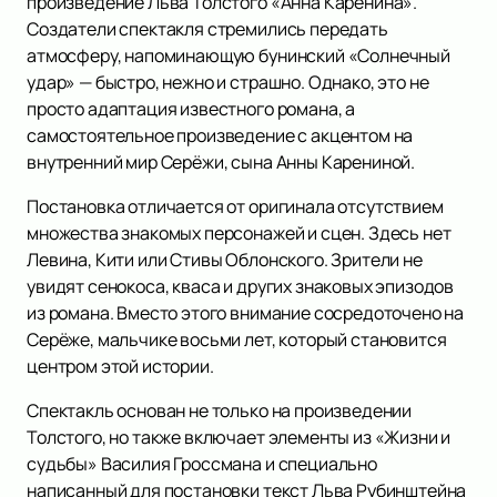
произведение Льва Толстого «Анна Каренина».
Создатели спектакля стремились передать
атмосферу, напоминающую бунинский «Солнечный
удар» — быстро, нежно и страшно. Однако, это не
просто адаптация известного романа, а
самостоятельное произведение с акцентом на
внутренний мир Серёжи, сына Анны Карениной.
Постановка отличается от оригинала отсутствием
множества знакомых персонажей и сцен. Здесь нет
Левина, Кити или Стивы Облонского. Зрители не
увидят сенокоса, кваса и других знаковых эпизодов
из романа. Вместо этого внимание сосредоточено на
Серёже, мальчике восьми лет, который становится
центром этой истории.
Спектакль основан не только на произведении
Толстого, но также включает элементы из «Жизни и
судьбы» Василия Гроссмана и специально
написанный для постановки текст Льва Рубинштейна