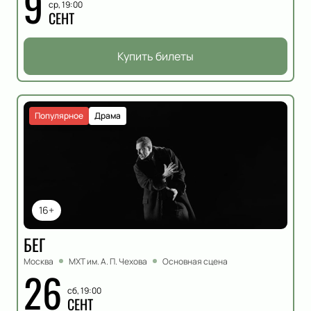
9
ср, 19:00
СЕНТ
Купить билеты
Популярное
Драма
16+
БЕГ
Москва
МХТ им. А. П. Чехова
Основная сцена
26
сб, 19:00
СЕНТ