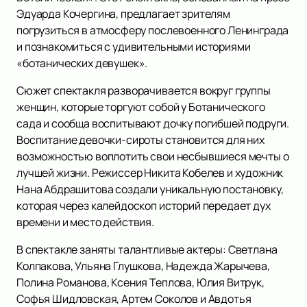
Эдуарда Кочергина, предлагает зрителям
погрузиться в атмосферу послевоенного Ленинграда
и познакомиться с удивительными историями
«ботанических девушек».
Сюжет спектакля разворачивается вокруг группы
женщин, которые торгуют собой у Ботанического
сада и сообща воспитывают дочку погибшей подруги.
Воспитание девочки-сироты становится для них
возможностью воплотить свои несбывшиеся мечты о
лучшей жизни. Режиссер Никита Кобелев и художник
Нана Абдрашитова создали уникальную постановку,
которая через калейдоскоп историй передает дух
времени и место действия.
В спектакле заняты талантливые актеры: Светлана
Колпакова, Ульяна Глушкова, Надежда Жарычева,
Полина Романова, Ксения Теплова, Юлия Витрук,
Софья Шидловская, Артем Соколов и Авдотья