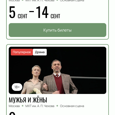
Москва
МХТ им. А. П. Чехова
Основная сцена
5
14
СЕНТ
СЕНТ
Купить билеты
Популярное
Драма
18+
МУЖЬЯ И ЖЁНЫ
Москва
МХТ им. А. П. Чехова
Основная сцена