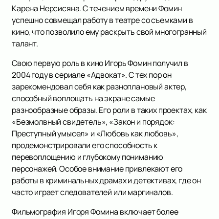
Карена Нерсисяна. С течением времени Фомин
успешно совмещал работу в театре со съемками в
кино, что позволило ему раскрыть свой многогранный
талант.
Свою первую роль в кино Игорь Фомин получил в
2004 году в сериале «Адвокат». С тех пор он
зарекомендовал себя как разноплановый актер,
способный воплощать на экране самые
разнообразные образы. Его роли в таких проектах, как
«Безмолвный свидетель», «Закон и порядок:
Преступный умысел» и «Любовь как любовь»,
продемонстрировали его способность к
перевоплощению и глубокому пониманию
персонажей. Особое внимание привлекают его
работы в криминальных драмах и детективах, где он
часто играет следователей или маргиналов.
Фильмография Игоря Фомина включает более