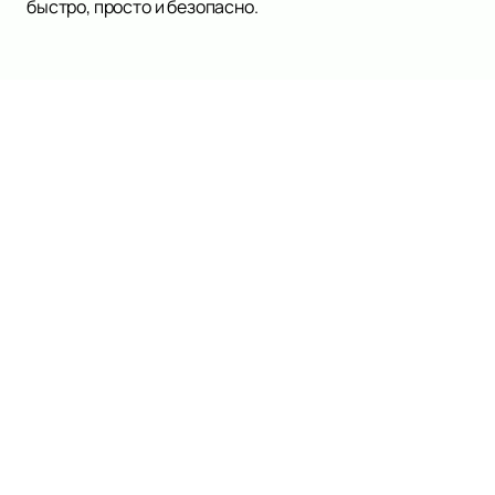
быстро, просто и безопасно.
Наверх
МХТ ИМ. ЧЕХОВА
Спектакли
Новости
МХТ им. Чехова
Актерский состав
О нас