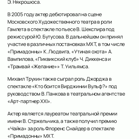
Э. Някрошюса.
В 2005 году актер дебютировал на сцене
Московского Художественного театра в роли
Гамлета в спектакле по пьесе В. Шекспира под
режиссурой Ю. Бутусова. В дальнейшем он принял
участие в различных постановках МХТ, в том числе
«Примадонны» К. Людвига, «Утиная охота» А.
Вампилова, «Пиквикский клуб» Ч. Диккенса и
«Трамвай «Желание»» Т. Уильямса.
Михаил Трухин также сыграл роль Джорджа в
спектакле «Кто боится Вирджинии Вульф?» под
руководством В. Панкова в театральном агентстве
«Арт-партнер ХХI».
Актер является лауреатом театральной премии
имени В. Стржельчика, а также получил премию
«Чайка» за роль Флоренс Снайдер в спектакле
«Примадонны» МХТ.