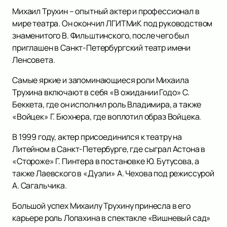
Михаил Трухин – опытный актер и профессионал в
мире театра. Он окончил ЛГИТМиК под руководством
знаменитого В. Фильштинского, после чего был
приглашен в Санкт-Петербургский театр имени
Ленсовета.
Самые яркие и запоминающиеся роли Михаила
Трухина включают в себя «В ожидании Годо» С.
Беккета, где он исполнил роль Владимира, а также
«Войцек» Г. Бюхнера, где воплотил образ Войцека.
В 1999 году, актер присоединился к театру на
Литейном в Санкт-Петербурге, где сыграл Астона в
«Стороже» Г. Пинтера в постановке Ю. Бутусова, а
также Лаевского в «Дуэли» А. Чехова под режиссурой
А. Сагальчика.
Большой успех Михаилу Трухину принесла в его
карьере роль Лопахина в спектакле «Вишневый сад»